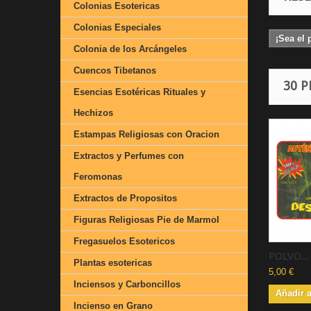
Colonias Esotericas
Colonias Especiales
¡Sea el 
Colonia de los Arcángeles
Cuencos Tibetanos
30 
Esencias Esotéricas Rituales y
Hechizos
Estampas Religiosas con Oracion
Extractos y Perfumes con
Feromonas
Extractos de Propositos
Figuras Religiosas Pie de Marmol
Fregasuelos Esotericos
POLVO...
Plantas esotericas
5,00 €
Inciensos y Carboncillos
Añadir a
Incienso en Grano