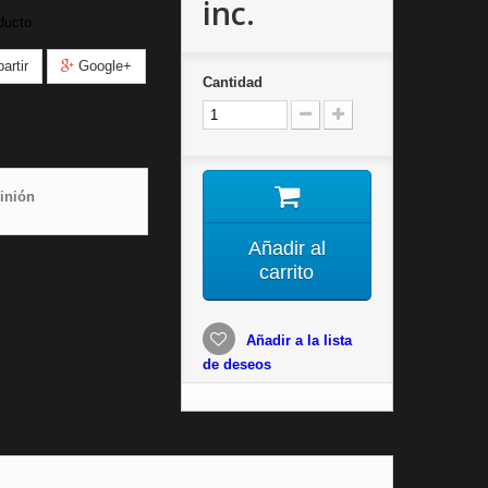
inc.
ducto
rtir
Google+
Cantidad
inión
Añadir al
carrito
Añadir a la lista
de deseos