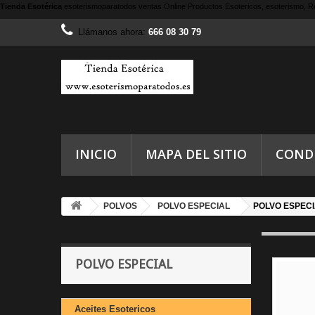
Tienda Esotérica
esoterismoparatodos
ventas Online Productos Esotericos, esoterismo, Re
Llámanos ahora:
666 08 30 79
INICIO
MAPA DEL SITIO
COND
POLVOS
POLVO ESPECIAL
POLVO ESPECI
POLVO ESPECIAL
Aceites Esotericos