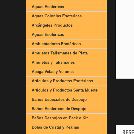
Aguas Esotéricas
Aguas Colonias Esotericas
Arcángeles Productos
Aguas Esotéricas
Ambientadores Esotéricos
Amuletos Talismanes de Plata
Amuletos y Talismanes
Apaga Velas y Velones
Articulos y Productos Esotéricos
Articulos y Productos Santa Muerte
Baños Especiales de Despojo
Baños Esotericos de Despojo
Baños Despojos en Pack o Kit
Bolas de Cristal y Peanas
RES