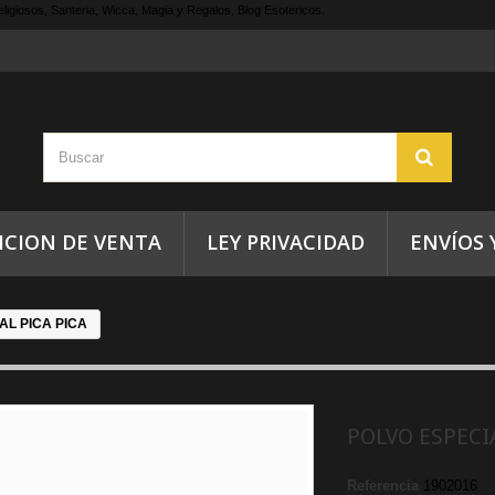
ligiosos, Santeria, Wicca, Magia y Regalos, Blog Esotericos.
ICION DE VENTA
LEY PRIVACIDAD
ENVÍOS 
AL PICA PICA
POLVO ESPECIA
Referencia
1902016