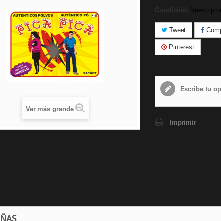
Condición:
Nuevo pro
Tweet
Compa
Pinterest
Escribe tu op
Ver más grande
Imprimir
EÑAS