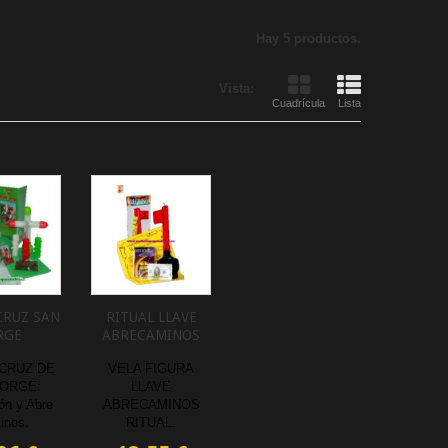
Hay 5 productos.
Vista:
Cuadrícula
Lista
CRUZ SAN
RITUAL LLAVE
RGE
ABRECAMINOS
 CRUZ DE
VELA FIGURA
JORGE:
LLAVE
ón y Abre
ABRECAMINOS
inos.
RITUAL.