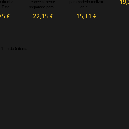
19,
 ritual a
especialmente
para poderlo realizar
 Este...
preparado para...
en el...
75 €
22,15 €
15,11 €
1 - 5 de 5 items