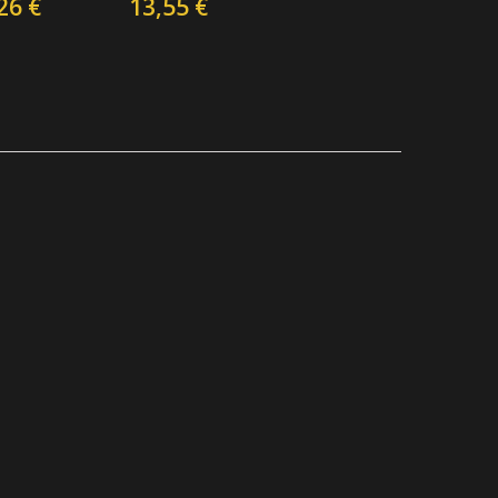
26 €
13,55 €