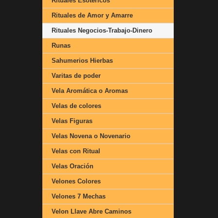
Rituales Esotéricos
Rituales de Amor y Amarre
Rituales Negocios-Trabajo-Dinero
Runas
Sahumerios Hierbas
Varitas de poder
Vela Aromática o Aromas
Velas de colores
Velas Figuras
Velas Novena o Novenario
Velas con Ritual
Velas Oración
Velones Colores
Velones 7 Mechas
Velon Llave Abre Caminos