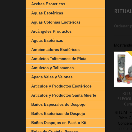
Aceites Esotericos
RITUA
Aguas Esotéricas
Aguas Colonias Esotericas
Ordenar 
Arcángeles Productos
Aguas Esotéricas
Mostrando 
Ambientadores Esotéricos
Amuletos Talismanes de Plata
Amuletos y Talismanes
Apaga Velas y Velones
Articulos y Productos Esotéricos
RITU
Articulos y Productos Santa Muerte
ELEGGU
Cam
Baños Especiales de Despojo
RITUAL 
Baños Esotericos de Despojo
(Abre C
Baños Despojos en Pack o Kit
Contiene
necesar
Bolas de Cristal y Peanas