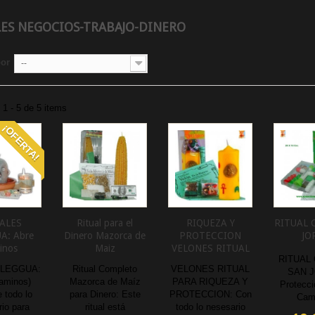
LES NEGOCIOS-TRABAJO-DINERO
por
--
1 - 5 de 5 items
¡OFERTA!
ALES
Ritual para el
RIQUEZA Y
RITUAL 
A: Abre
Dinero Mazorca de
PROTECCION
JO
inos
Maiz
VELONES RITUAL
RITUAL
ELEGGUA:
Ritual Completo
VELONES RITUAL
SAN 
aminos)
Mazorca de Maíz
PARA RIQUEZA Y
Protecci
 todo lo
para Dinero : Este
PROTECCION : Con
Cam
io para
ritual está
todo lo nesesario