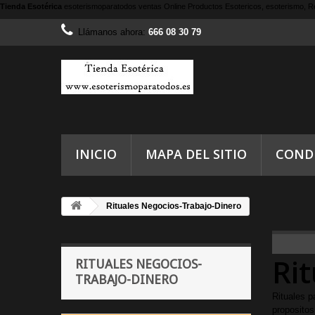
Tienda Esotérica
esoterismoparatodos
ventas Online Productos Esotericos, esoterismo, Re
Llámanos ahora:
666 08 30 79
INICIO
MAPA DEL SITIO
COND
Rituales Negocios-Trabajo-Dinero
Ri
RITUALES NEGOCIOS-
TRABAJO-DINERO
Rituales p
propositos.