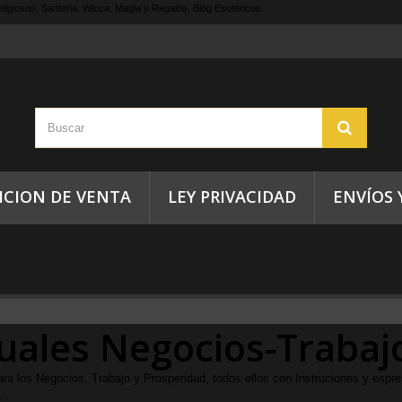
ligiosos, Santeria, Wicca, Magia y Regalos, Blog Esotericos.
ICION DE VENTA
LEY PRIVACIDAD
ENVÍOS 
tuales Negocios-Trabaj
ara los Negocios, Trabajo y Prosperidad, todos ellos con Instruciones y es
..