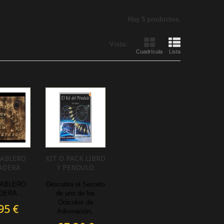
Hay 5 productos.
Vista:
Cuadrícula
Lista
TABLERO
KIT O PACK LIBRO
ADERA
Y PENDULO
TABLERO
Descubra el Secreto
DERA...
de uno de los
Oráculos de
95 €
Adivinación,