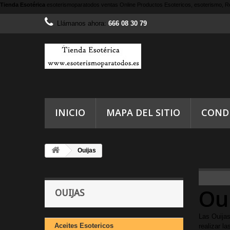
Tienda Esotérica
esoterismoparatodos
ventas Online Productos Esotericos, esoterismo, Re
Llámanos ahora:
666 08 30 79
INICIO
MAPA DEL SITIO
COND
Ouijas
Ou
OUIJAS
Las Ouijas
Aceites Esotericos
realizar l