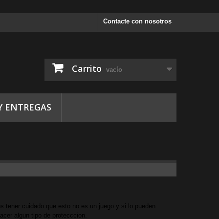
Contacte con nosotros
Carrito
vacío
Y ENTREGAS
s tener cuidado que esto no es un juego y si lo pueden
cer algun tipo de protecccion.