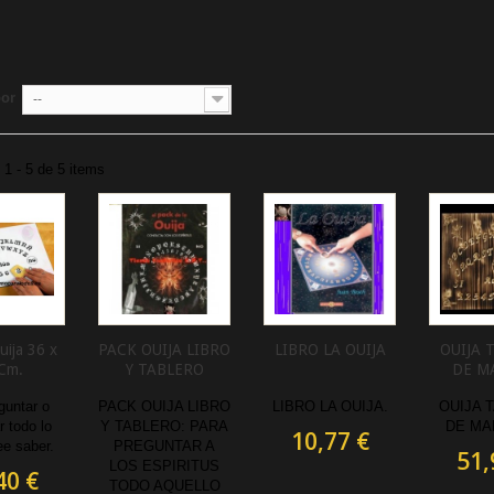
S
por
--
1 - 5 de 5 items
uija 36 x
PACK OUIJA LIBRO
LIBRO LA OUIJA
OUIJA 
Cm.
Y TABLERO
DE M
guntar o
PACK OUIJA LIBRO
LIBRO LA OUIJA .
OUIJA 
r todo lo
Y TABLERO: PARA
DE MA
10,77 €
e saber.
PREGUNTAR A
51,
LOS ESPIRITUS
40 €
TODO AQUELLO