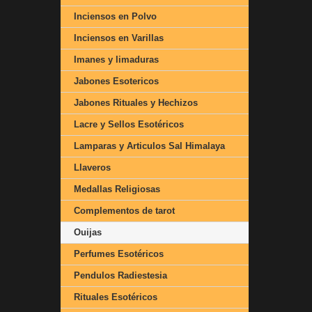
Inciensos en Polvo
Inciensos en Varillas
Imanes y limaduras
Jabones Esotericos
Jabones Rituales y Hechizos
Lacre y Sellos Esotéricos
Lamparas y Articulos Sal Himalaya
Llaveros
Medallas Religiosas
Complementos de tarot
Ouijas
Perfumes Esotéricos
Pendulos Radiestesia
Rituales Esotéricos