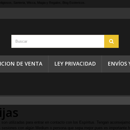
ligiosos, Santeria, Wicca, Magia y Regalos, Blog Esotericos.
ICION DE VENTA
LEY PRIVACIDAD
ENVÍOS 
ijas
 son utilizadas para entrar en contacto con los Espíritus. Tengan aconsejamo
as sesiones con algún Medium o persona que sepa mejor pues es importante ha