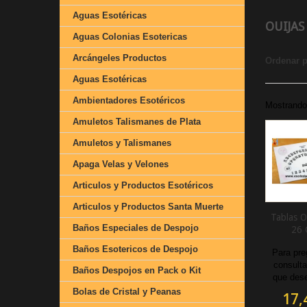
Aguas Esotéricas
OUIJA
Aguas Colonias Esotericas
Arcángeles Productos
Ordenar 
Aguas Esotéricas
Ambientadores Esotéricos
Mostrando 
Amuletos Talismanes de Plata
Amuletos y Talismanes
Apaga Velas y Velones
Articulos y Productos Esotéricos
Articulos y Productos Santa Muerte
Tablas O
Baños Especiales de Despojo
26 
Baños Esotericos de Despojo
Para pre
consulta
Baños Despojos en Pack o Kit
que dese
Bolas de Cristal y Peanas
17,