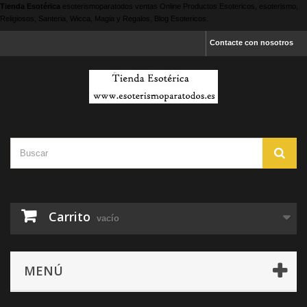
Tienda Esotérica
esoterismoparatodos
ventas Online Productos Esotericos, esoterismo,
Religiosos, Santeria, Wicca, Magia y Regalos, Blog Esotericos.
Contacte con nosotros
Carrito
vacío
MENÚ