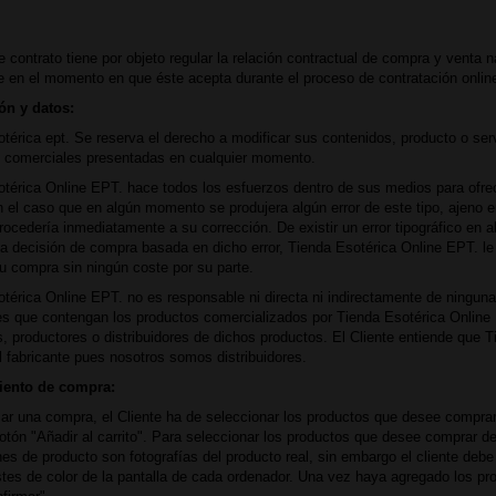
e contrato tiene por objeto regular la relación contractual de compra y venta
te en el momento en que éste acepta durante el proceso de contratación online
ón y datos:
térica ept. Se reserva el derecho a modificar sus contenidos, producto o se
s comerciales presentadas en cualquier momento.
térica Online EPT. hace todos los esfuerzos dentro de sus medios para ofrec
n el caso que en algún momento se produjera algún error de este tipo, ajeno
ocedería inmediatamente a su corrección. De existir un error tipográfico en a
 decisión de compra basada en dicho error, Tienda Esotérica Online EPT. le c
su compra sin ningún coste por su parte.
térica Online EPT. no es responsable ni directa ni indirectamente de ninguna
es que contengan los productos comercializados por Tienda Esotérica Online
s, productores o distribuidores de dichos productos. El Cliente entiende que T
el fabricante pues nosotros somos distribuidores.
iento de compra:
zar una compra, el Cliente ha de seleccionar los productos que desee comprar
botón "Añadir al carrito". Para seleccionar los productos que desee comprar d
es de producto son fotografías del producto real, sin embargo el cliente debe
stes de color de la pantalla de cada ordenador. Una vez haya agregado los pro