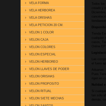
VELA FORMA
Todos los 
creado y m
VELA HERBOREA
Diciembre,
cancelació
VELA ORISHAS
tiendaeso
VELA PETICION 20 CM.
Disponibi
VELON 1 COLOR
Tienda Eso
cualquier 
VELON CAJA
casos, Tie
Online EPT
VELON COLORES
Legislaci
VELON ESPECIAL
Las compra
VELON HERBOREO
el fuero a
VELON LLAVES DE PODER
Aduanas: S
Pues Tiend
VELON ORISHAS
rigen en c
VELON PROPOSITO
Nulidad e 
VELON RITUAL
Si cualqui
tan sólo a
VELON SIETE MECHAS
demás, con
VELON SANTOS