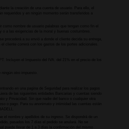
diante la creación de una cuenta de usuario. Para ello, el
erán requeridos y en ningún momento serán transferidos a
gir como nombre de usuario palabras que tengan como fin el
ley o a las exigencias de la moral y buenas costumbres.
 se procederá a su envió a donde el cliente decida su entrega,
 el cliente correrá con los gastos de los portes adicionales.
T. Incluyen el Impuesto del IVA. del 21% en el precio de los
 ningún otro impuesto.
 entrando en una pagina de Seguridad para realizar los pagos
uiera de las siguientes entidades Bancarias y cuentas siendo
to y Privacidad. Sin que nadie del banco o cualquier otra
eso o pago. Para su anonimato y intimidad las cuentas están
ABADELL.
 el nombre y apellidos de su ingreso. Se dispondrá de un
edido, pasados los 7 días el pedido se anulará. No se
ual puede llevar de 1 a 3 días la confirmación del mismo