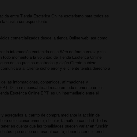
 nacida entre Tienda Esotérica Online esoterismo para todos.es
 la casilla correspondiente.
rvicios comercializados desde la tienda Online web, así como
er la información contenida en la Web de forma veraz y sin
 en todo momento a la voluntad de Tienda Esotérica Online
lguno de los precios mostrados y algún Cliente hubiera
omunicará al Cliente dicho error y el cliente tendrá derecho a
 de las informaciones, contenidos, afirmaciones y
 EPT. Dicha responsabilidad recae en todo momento en los
ienda Esotérica Online EPT. es un intermediario entre él
 y agregarlos al carrito de compra mediante la acción de
eberá seleccionar primero, el color, tamaño o cantidad. Todas
 tener en cuenta que las tonalidades pueden variar en función
ductos que desee comprar al carrito, deber hacer clic en el