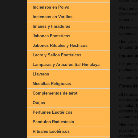
botón "Con
Inciensos en Polvo
Para proce
cliente de
Inciensos en Varillas
terceros.
Imanes y limaduras
El cliente
confundir,
Jabones Esotericos
Una vez fa
Jabones Rituales y Hechizos
en caso de
Lacre y Sellos Esotéricos
Impuestos
Los precio
Lamparas y Articulos Sal Himalaya
productos.
Llaveros
Las compra
Medallas Religiosas
Forma de
Complementos de tarot
Al formula
con tarjet
Ouijas
el titular
persona se
Perfumes Esotéricos
a nombre 
Pendulos Radiestesia
Número de 
plazo de 7
Rituales Esotéricos
considerar