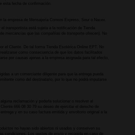
de esta fecha de confirmación.
Con la empresa de Mensajería Correos Express, Seur o Nacex.
el transportista está sujeta a la notificación de Tienda
o de mercancías que las compañías de transporte ofrecen). No
por el Cliente. De tal forma Tienda Esotérica Online EPT. No
 realizarse como consecuencia de que los datos facilitados
uarse por causas ajenas a la empresa asignada para tal efecto,
igidas a un comerciante diligente para que la entrega pueda
remitente como del destinatario, por lo que no podrá imputarse
alguna reclamación y poderla solucionar o resolver al
Cliente 666 08 30 79 su deseo de ejercitar el derecho de
entrega y en su caso factura emitida y envoltorio original a la
roductos no hayan sido abiertos ni usados y conserven su
ctas condiciones. Los gastos de envío y recogida en caso de