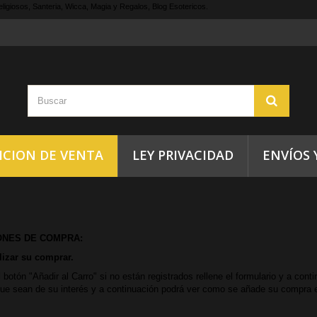
ligiosos, Santeria, Wicca, Magia y Regalos, Blog Esotericos.
ICION DE VENTA
LEY PRIVACIDAD
ENVÍOS 
ONES DE COMPRA:
izar su comprar.
l botón "Añadir al Carro" si no están registrados rellene el formulario y a cont
que sean de su interés y a continuación podrá ver como se añade su compra en