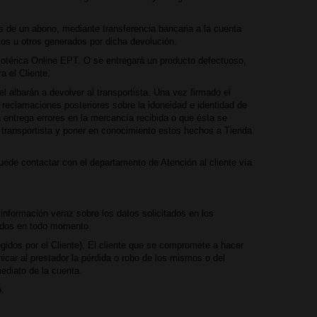
s de un abono, mediante transferencia bancaria a la cuenta
ios u otros generados por dicha devolución.
 Esotérica Online EPT. O se entregará un producto defectuoso,
a el Cliente.
 albarán a devolver al transportista. Una vez firmado el
a reclamaciones posteriores sobre la idoneidad e identidad de
la entrega errores en la mercancía recibida o que ésta se
 transportista y poner en conocimiento estos hechos a Tienda
puede contactar con el departamento de Atención al cliente vía
información veraz sobre los datos solicitados en los
izados en todo momento.
legidos por el Cliente). El cliente que se compromete a hacer
icar al prestador la pérdida o robo de los mismos o del
ediato de la cuenta.
o.