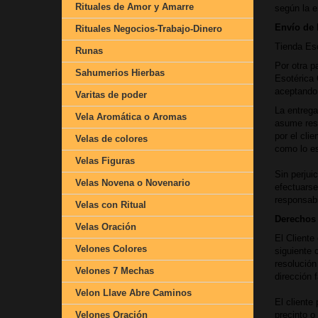
Rituales de Amor y Amarre
según la e
Envío de 
Rituales Negocios-Trabajo-Dinero
Tienda Eso
Runas
Por otra p
Sahumerios Hierbas
Esotérica 
aceptando 
Varitas de poder
La entrega
Vela Aromática o Aromas
asume resp
por el cli
Velas de colores
como lo es
Velas Figuras
Sin perjui
Velas Novena o Novenario
efectuarse
responsabi
Velas con Ritual
Derechos 
Velas Oración
El Cliente
Velones Colores
siguiente 
resolución
Velones 7 Mechas
dirección 
Velon Llave Abre Caminos
El cliente
Velones Oración
precinto o