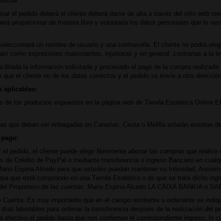
firmar".
sar el pedido deberá el cliente deberá darse de alta a través del sitio web me
berá proporcionar de manera libre y voluntaria los datos personales que le s
 seleccionará un nombre de usuario y una contraseña. El cliente no podrá ele
 así como expresiones malsonantes, injuriosas y en general, contrarias a la 
cilitada la información solicitada y procesado el pago de la compra realizada
 que el cliente no de los datos correctos y el pedido se envíe a otra dirección
 aplicables:
s de los productos expuestos en la página web de Tienda Esotérica Online EP
s que deban ser entregadas en Canarias, Ceuta o Melilla estarán exentas de
 pago:
r el pedido, el cliente puede elegir libremente abonar las compras que realice
as de Crédito de PayPal o mediante transferencia o ingreso Bancario en cualq
: Mario Espina Alcedo para que ustedes puedan mantener su Intimidad, Anonima
pa que está comprando en una Tienda Esotérica o de que se trata dicho ingr
del Propietario de las cuentas: Mario Espina Alcedo LA CAIXA BANKIA o S
Cuenta: Es muy importante que en el campo remitente u ordenante se indique
 días laborables para ordenar la transferencia después de la realización del p
á efectivo el pedido hasta que nos confirmen el correspondiente ingreso, lo c