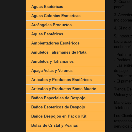
2. Cuando 
Aguas Esotéricas
pago".
3. Acceder
Aguas Colonias Esotericas
(no cobram
Arcángeles Productos
4. Si no d
Aguas Esotéricas
5. Introdu
facturació
Ambientadores Esotéricos
confirmar"
Amuletos Talismanes de Plata
- Portes p
- Pedidos 
Amuletos y Talismanes
Las entreg
Apaga Velas y Velones
de pago.
- Portes p
Articulos y Productos Esotéricos
- El prime
Articulos y Productos Santa Muerte
Tienda Eso
Online y d
Baños Especiales de Despojo
Mario Espi
Baños Esotericos de Despojo
Teléfonos 
Los Client
Baños Despojos en Pack o Kit
responsabi
Bolas de Cristal y Peanas
servicios