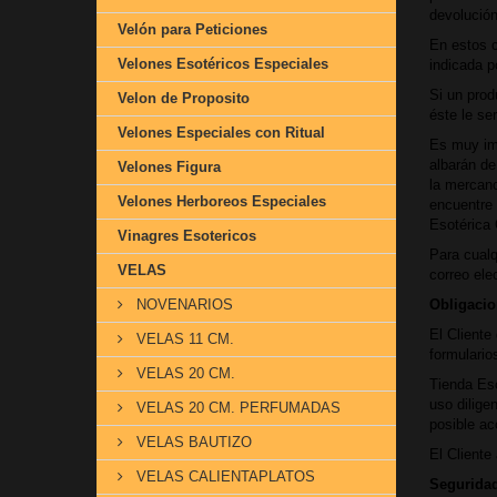
devolución
Velón para Peticiones
En estos c
Velones Esotéricos Especiales
indicada p
Si un prod
Velon de Proposito
éste le se
Velones Especiales con Ritual
Es muy imp
albarán de
Velones Figura
la mercanc
Velones Herboreos Especiales
encuentre 
Esotérica 
Vinagres Esotericos
Para cualq
VELAS
correo ele
NOVENARIOS
Obligacio
El Cliente
VELAS 11 CM.
formulario
VELAS 20 CM.
Tienda Eso
uso dilige
VELAS 20 CM. PERFUMADAS
posible ac
VELAS BAUTIZO
El Cliente
VELAS CALIENTAPLATOS
Seguridad