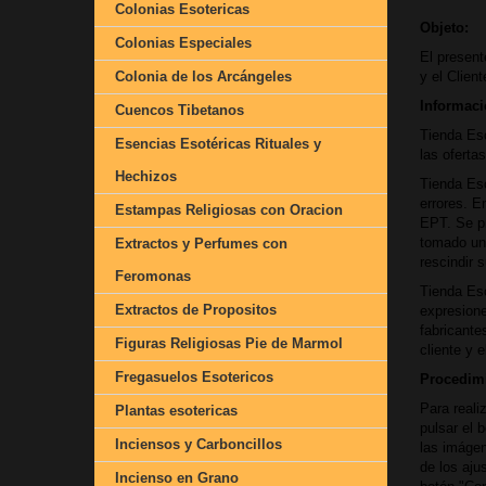
Colonias Esotericas
Objeto:
Colonias Especiales
El present
Colonia de los Arcángeles
y el Clien
Informaci
Cuencos Tibetanos
Tienda Eso
Esencias Esotéricas Rituales y
las oferta
Hechizos
Tienda Eso
errores. E
Estampas Religiosas con Oracion
EPT. Se pr
tomado una
Extractos y Perfumes con
rescindir 
Feromonas
Tienda Eso
Extractos de Propositos
expresion
fabricante
Figuras Religiosas Pie de Marmol
cliente y 
Fregasuelos Esotericos
Procedim
Para reali
Plantas esotericas
pulsar el 
Inciensos y Carboncillos
las imágen
de los aju
Incienso en Grano