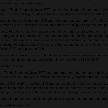
 correrán por cuenta del cliente.
asos, Tienda Esotérica Online EPT; devolverá el dinero de la compra a travé
or el Cliente o por PayPal, descontando los gastos de envío intereses bancar
ucto distinto al solicitado por el Cliente fuera entregado por error de Tienda
rá retirado y se le entregará el producto correcto sin ningún cargo adicional par
ortante que el cliente compruebe el estado de la mercancía antes de firmar el
 entrega el cliente manifiesta su conformidad sobre lo recibido, renunciando 
ía solicitada y recibida. En el caso de verificar el cliente en el momento de 
visualmente dañada, deberá consignar estas circunstancias en el albarán del
Online EPT. en el plazo de 24 h.
uier incidencia relacionada con la devolución de artículos de nuestra tienda 
ctrónico: tiendaesotericaparatodos@gmail.com al teléfono 666 08 30 79
nes del Cliente:
 de Tienda Esotérica Online EPT. se compromete en todo momento a facilitar 
s de registro de usuario o de realización del pedido, y a mantenerlos actual
térica Online EPT., facilitará al Cliente un identificador y una contraseña (E
nte de los mismos, y no ponerlos a disposición de terceros, así como a comun
ceso por un tercero no autorizado, de tal forma que se proceda al bloqueo inm
 acepta las presentes condiciones generales recogidas en el presente contrat
 y confidencialidad: