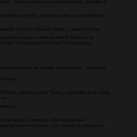
carro", revise su pedido y a continuación pulse, "proceder al
Transferencia, PayPal, tarjeta de crédito o contrareembolso
antalla "Utilice su tarjeta de crédito", y pulse Continuar.
su pedido en casa, no olvide de rellenar "Dirección de
los Datos solicitados pulse el botón "Revisar pedido y
n la Península una vez recibido confirmación y justificante
 entregas).
205 Gijón, Asturias España; Titular y responsable de la Tienda
.com
ratodos.es
bre de usuario y contraseña, sobre los que tiene
atos personales facilitados y que contrata los productos o