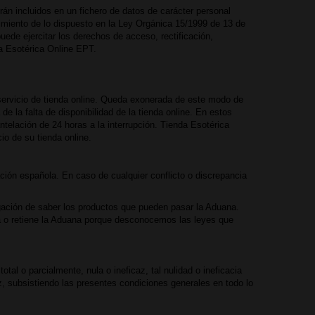
rán incluidos en un fichero de datos de carácter personal
imiento de lo dispuesto en la Ley Orgánica 15/1999 de 13 de
ede ejercitar los derechos de acceso, rectificación,
a Esotérica Online EPT.
 servicio de tienda online. Queda exonerada de este modo de
 la falta de disponibilidad de la tienda online. En estos
telación de 24 horas a la interrupción. Tienda Esotérica
io de su tienda online.
ión española. En caso de cualquier conflicto o discrepancia
gación de saber los productos que pueden pasar la Aduana.
a o retiene la Aduana porque desconocemos las leyes que
tal o parcialmente, nula o ineficaz, tal nulidad o ineficacia
az, subsistiendo las presentes condiciones generales en todo lo