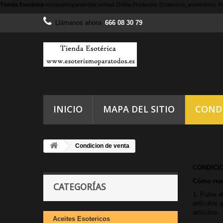
Tienda Esotérica
esoterismoparatodos
ventas Online Productos Esotericos, esoterismo, Re
Llámanos ahora:
666 08 30 79
INICIO
MAPA DEL SITIO
COND
Condicion de venta
CONDICI
Cómo real
CATEGORÍAS
1. Pulse e
artículos 
artículos.
Aceites Esotericos