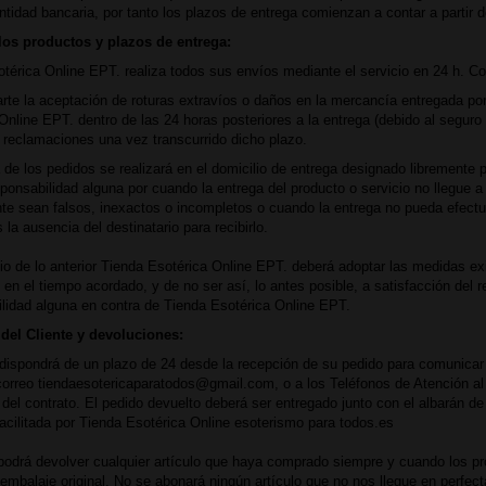
ntidad bancaria, por tanto los plazos de entrega comienzan a contar a partir 
los productos y plazos de entrega:
térica Online EPT. realiza todos sus envíos mediante el servicio en 24 h. 
arte la aceptación de roturas extravíos o daños en la mercancía entregada por 
Online EPT. dentro de las 24 horas posteriores a la entrega (debido al segur
reclamaciones una vez transcurrido dicho plazo.
 de los pedidos se realizará en el domicilio de entrega designado libremente 
onsabilidad alguna por cuando la entrega del producto o servicio no llegue a
ente sean falsos, inexactos o incompletos o cuando la entrega no pueda efect
 la ausencia del destinatario para recibirlo.
cio de lo anterior Tienda Esotérica Online EPT. deberá adoptar las medidas ex
 en el tiempo acordado, y de no ser así, lo antes posible, a satisfacción del 
lidad alguna en contra de Tienda Esotérica Online EPT.
del Cliente y devoluciones:
 dispondrá de un plazo de 24 desde la recepción de su pedido para comunicar 
correo tiendaesotericaparatodos@gmail.com, o a los Teléfonos de Atención al 
 del contrato. El pedido devuelto deberá ser entregado junto con el albarán de 
facilitada por Tienda Esotérica Online esoterismo para todos.es
 podrá devolver cualquier artículo que haya comprado siempre y cuando los p
 embalaje original. No se abonará ningún artículo que no nos llegue en perfe