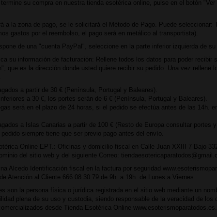
termine su compra en nuestra tienda esotérica online, pulse en el botón "Ver 
á a la zona de pago, se le solicitará el Método de Pago. Puede seleccionar: 
os gastos por el reembolso, el pago será en metálico al transportista).
ispone de una "cuenta PayPal", seleccione en la parte inferior izquierda de su p
zca su información de facturación: Rellene todos los datos para poder recibir 
n", que es la dirección donde usted quiere recibir su pedido. Una vez rellene 
.
agados a partir de 30 € (Península, Portugal y Baleares).
inferiores a 30 €, los portes serán de 6 € (Península, Portugal y Baleares).
as será en el plazo de 24 horas, si el pedido se efectúa antes de las 14h. e
agados a Islas Canarias a partir de 100 € (Resto de Europa consultar portes y
r pedido siempre tiene que ser previo pago antes del envío.
térica Online EPT.: Oficinas y domicilio fiscal en Calle Juan XXIII 7 Bajo 33
ominio del sitio web y del siguiente Correo: tiendaesotericaparatodos@gmail
na Alcedo Identificación fiscal en la factura por seguridad www.esoterismopa
de Atención al Cliente 666 08 30 79
de 9h. a 19h. de Lunes a Viernes.
es son la persona física o jurídica registrada en el sitio web mediante un nom
lidad plena de su uso y custodia, siendo responsable de la veracidad de los d
 comercializados desde Tienda Esotérica Online www.esoterismoparatodos.es.