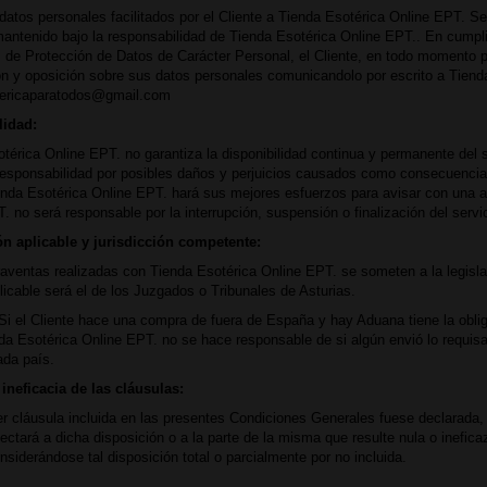
datos personales facilitados por el Cliente a Tienda Esotérica Online EPT. Se
antenido bajo la responsabilidad de Tienda Esotérica Online EPT.. En cumpl
 de Protección de Datos de Carácter Personal, el Cliente, en todo momento pu
n y oposición sobre sus datos personales comunicandolo por escrito a Tiend
tericaparatodos@gmail.com
lidad:
térica Online EPT. no garantiza la disponibilidad continua y permanente del
responsabilidad por posibles daños y perjuicios causados como consecuencia de
nda Esotérica Online EPT. hará sus mejores esfuerzos para avisar con una an
. no será responsable por la interrupción, suspensión o finalización del servic
ón aplicable y jurisdicción competente:
ventas realizadas con Tienda Esotérica Online EPT. se someten a la legislac
plicable será el de los Juzgados o Tribunales de Asturias.
i el Cliente hace una compra de fuera de España y hay Aduana tiene la obli
a Esotérica Online EPT. no se hace responsable de si algún envió lo requis
ada país.
ineficacia de las cláusulas:
er cláusula incluida en las presentes Condiciones Generales fuese declarada, to
fectará a dicha disposición o a la parte de la misma que resulte nula o inefic
siderándose tal disposición total o parcialmente por no incluida.