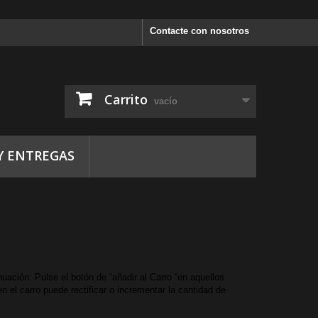
Contacte con nosotros
Carrito
vacío
Y ENTREGAS
inuación: Pulse el botón de “añadir al Carro “en aquellos
 el carro puede rectificar o incrementar la cantidad de