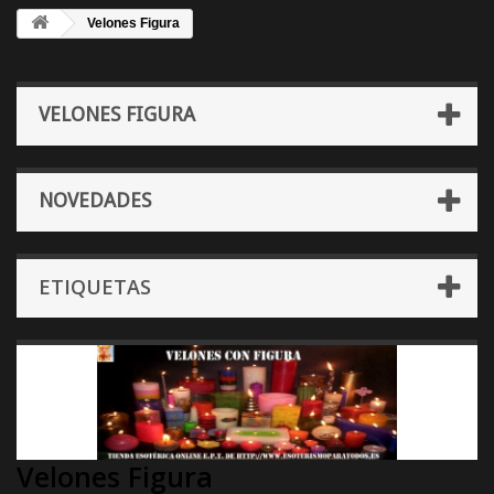
Velones Figura
VELONES FIGURA
NOVEDADES
ETIQUETAS
Velones Figura