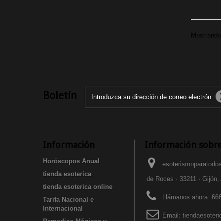
Mostrando 
Boletín
Información
Información sobre
Horóscopos Anual
esoterismoparatodos
tienda esoterica
de Roces · 33211 · Gijón,
tienda esoterica online
Llámanos ahora:
666
Tarifa Nacional e
Internacional
Email:
tiendaesoter