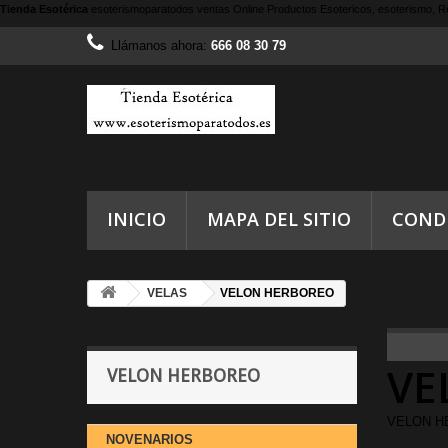
Tienda Esotérica
esoterismoparatodos
ventas Online Productos Esotericos, esoterismo, Re
Llámanos ahora:
666 08 30 79
INICIO
MAPA DEL SITIO
COND
VELAS
VELON HERBOREO
VE
VELON HERBOREO
VELON H
NOVENARIOS