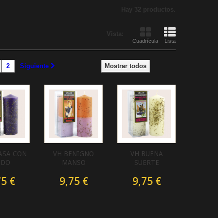
Hay 32 productos.
Vista:
Cuadrícula
Lista
2
Siguiente
Mostrar todos
ASA CON
VH BENIGNO
VH BUENA
ODO
MANSO
SUERTE
75 €
9,75 €
9,75 €