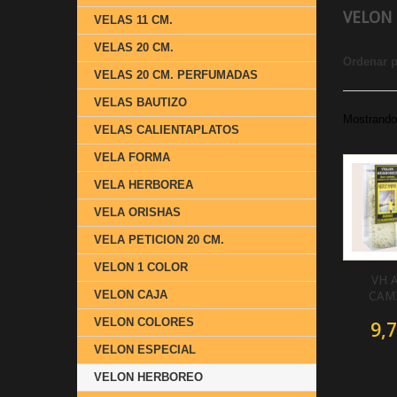
VELON
VELAS 11 CM.
VELAS 20 CM.
Ordenar 
VELAS 20 CM. PERFUMADAS
VELAS BAUTIZO
Mostrando 
VELAS CALIENTAPLATOS
VELA FORMA
VELA HERBOREA
VELA ORISHAS
VELA PETICION 20 CM.
VELON 1 COLOR
VH 
VELON CAJA
CAM
VELON COLORES
9,7
VELON ESPECIAL
VELON HERBOREO