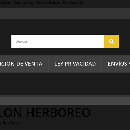
ligiosos, Santeria, Wicca, Magia y Regalos, Blog Esotericos.
ICION DE VENTA
LEY PRIVACIDAD
ENVÍOS 
LON HERBOREO
ERBOREO