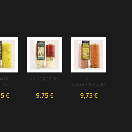
UATRO
VH DESESPERO
VH
NTAS
DESTRANCADERA
75 €
9,75 €
9,75 €