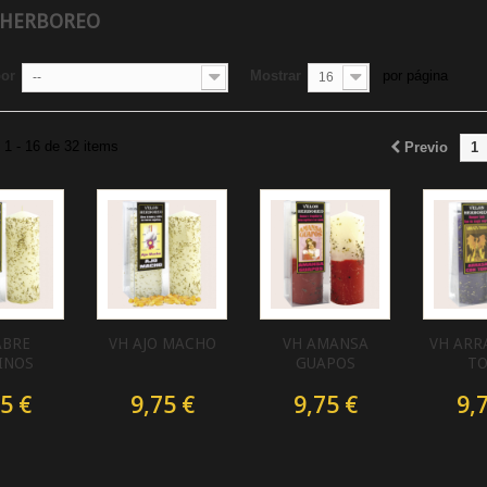
 HERBOREO
por
Mostrar
por página
--
16
1 - 16 de 32 items
Previo
1
ABRE
VH AJO MACHO
VH AMANSA
VH ARR
INOS
GUAPOS
T
5 €
9,75 €
9,75 €
9,