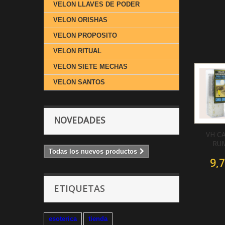
VELON LLAVES DE PODER
VELON ORISHAS
VELON PROPOSITO
VELON RITUAL
VELON SIETE MECHAS
VELON SANTOS
NOVEDADES
VH C
RU
Todas los nuevos productos
9,7
ETIQUETAS
esoterica
tienda