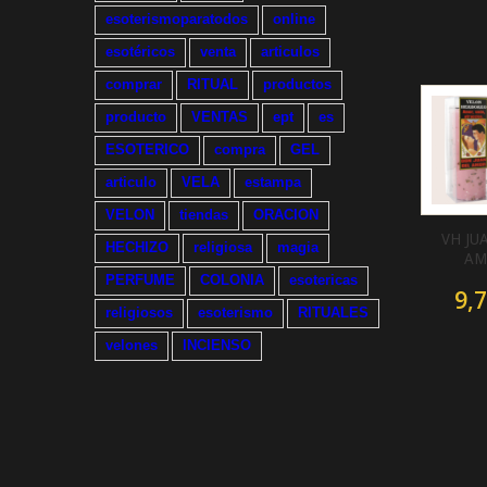
esoterismoparatodos
online
esotéricos
venta
articulos
comprar
RITUAL
productos
producto
VENTAS
ept
es
ESOTERICO
compra
GEL
articulo
VELA
estampa
VELON
tiendas
ORACION
VH JU
HECHIZO
religiosa
magia
AM
PERFUME
COLONIA
esotericas
9,7
religiosos
esoterismo
RITUALES
velones
INCIENSO