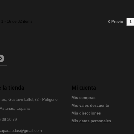
1 - 16 de 32 items
Previo
1
 la tienda
Mi cuenta
Mis compras
.es, Gustave Eiffel,72 · Polígono
Mis vales descuento
 Asturias, España
Mis direcciones
 08 30 79
Mis datos personales
icaparatodos@gmail.com