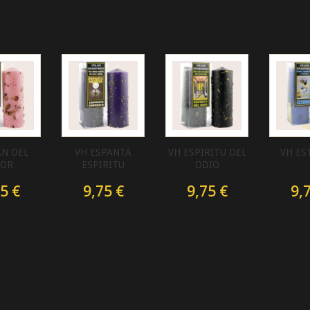
AN DEL
VH ESPANTA
VH ESPIRITU DEL
VH ES
OR
ESPIRITU
ODIO
5 €
9,75 €
9,75 €
9,