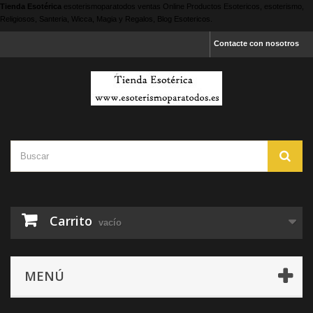
Tienda Esotérica
esoterismoparatodos
ventas Online Productos Esotericos, esoterismo,
Religiosos, Santeria, Wicca, Magia y Regalos, Blog Esotericos.
Contacte con nosotros
Carrito
vacío
MENÚ