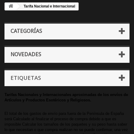
Tarifa Nacional e Internacional
CATEGORÍAS
NOVEDADES
ETIQUETAS
Tarifas Nacionales y Internacionales aproximadas de los envíos de
Artículos y Productos Esotéricos y Religiosos.
El total de los gastos de envío para fuera de la Península de España
será Calculado al finalizar el proceso de compra debido a que es
imposible Calcular los tamaños de los paquetes y su peso hasta saber
lo que necesitan o que compra realizan no se puede confirmar, una vez