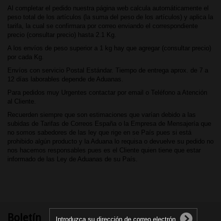
Al completar el pedido nuestra página web calcula automáticamente el
peso total de los artículos (la suma del peso de los artículos) y aplica la
tarifa, la cual se confirmara por correo enviando el correspondiente
precio (consultar precio) hasta 2.1 Kg.
A los envíos de peso superior a 1 kg hay que agregar (consultar precio)
por cada Kg.
Envíos con servicio Postal Estándar. Tiempo de entrega aprox. de 7 a
12 días laborables depende de Aduanas.
Para pedidos muy Urgentes contactar por email o Teléfono a Atención
al Cliente.
Recuerden siempre que son estimaciones que varían debido a las
subidas de Tarifas de Correos España o la Empresa de Mensajería que
no somos sabedores de las ley que rige en se País pues si está
prohibido algún producto y la Aduana lo requisa o devuelve su pedido no
nos hacemos responsables pues es el Cliente quien tiene que estar
informado de las Ley de Aduanas de su País.
Boletín