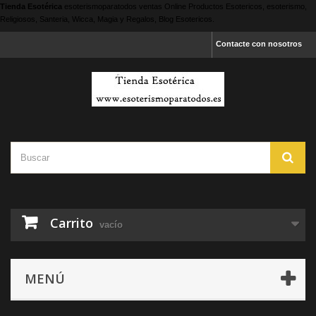
Tienda Esotérica
esoterismoparatodos
ventas Online Productos Esotericos, esoterismo,
Religiosos, Santeria, Wicca, Magia y Regalos, Blog Esotericos.
Contacte con nosotros
Carrito
vacío
MENÚ