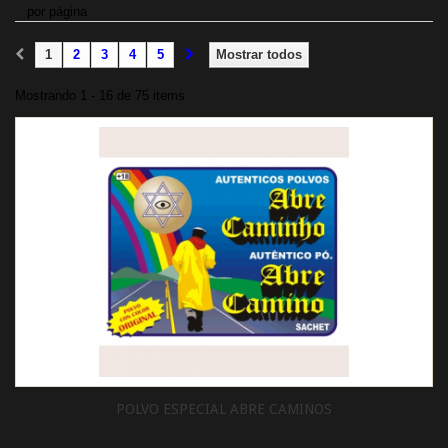
por página
1
2
3
4
5
Mostrar todos
Mostrando 1 - 16 de 75 items
POLVO ESPECIAL ABRE CAMINOS