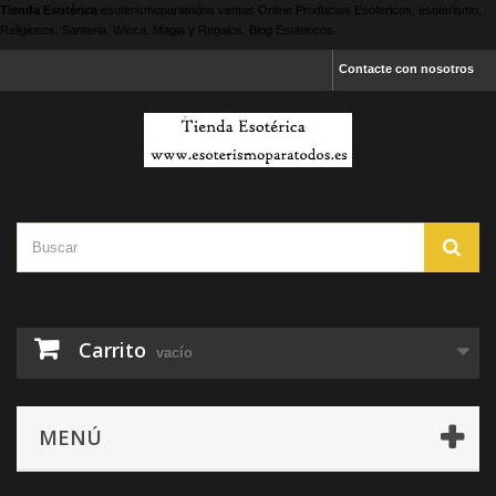
Tienda Esotérica
esoterismoparatodos
ventas Online Productos Esotericos, esoterismo,
Religiosos, Santeria, Wicca, Magia y Regalos, Blog Esotericos.
Contacte con nosotros
Carrito
vacío
MENÚ