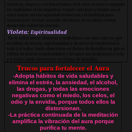
creativas, alegres y con buen humor. Si el color es sucio o apagado
las cualidades serán negativas. Cuanto más puro y limpio sea el
color mayor será la capacidad intelectual y la facilidad para
comunicarse. Un halo amarillo alrededor de la cabeza refleja
desarrollo espiritual elevado.
Violeta:
Espiritualidad
-No es infrecuente observar a individuos con este color ya que
es reflejo de mucha espiritualidad y de amor incondicional a
todo y a todos. Suele observarse en forma de destellos ya que es
reflejo de mucha espiritualidad y de amor incondicional a todo
y a todos. Suele observarse en forma de destellos.
Trucos para fortalecer el Aura
-Adopta hábitos de vida saludables y
elimina el estrés, la ansiedad, el alcohol,
las drogas, y todas las emociones
negativas como el miedo, los celos, el
odio y la envidia, porque todos ellos la
distorsionan.
-La práctica continuada de la meditación
amplifica la vibración del aura porque
purifica tu mente.