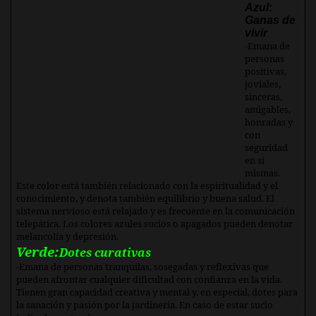
Azul:
Ganas de
vivir
-Emana de
personas
positivas,
joviales,
sinceras,
amigables,
honradas y
con
seguridad
en sí
mismas.
Este color está también relacionado con la espiritualidad y el
conocimiento, y denota también equilibrio y buena salud. El
sistema nervioso está relajado y es frecuente en la comunicación
telepática. Los colores azules sucios o apagados pueden denotar
melancolía y depresión.
Verde:
Dotes curativas
-Emana de personas tranquilas, sosegadas y reflexivas que
pueden afrontar cualquier dificultad con confianza en la vida.
Tienen gran capacidad creativa y mental y, en especial, dotes para
la sanación y pasión por la jardinería. En caso de estar sucio