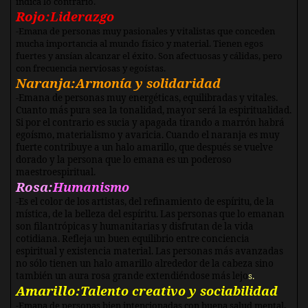
indica lo contrario.
Rojo:
Liderazgo
-Emana de personas muy pasionales y vitalistas que conceden
mucha importancia al mundo físico y material. Tienen egos
fuertes y ansían alcanzar el éxito. Son afectuosas y cálidas, pero
con frecuencia nerviosas y egoístas.
Naranja:
Armonía y solidaridad
-Emana de personas muy energéticas, equilibradas y vitales.
Cuanto más pura sea la tonalidad, mayor será la espiritualidad.
Si por el contrario es sucia y apagada tirando a marrón habrá
egoísmo, materialismo y avaricia. Cuando el naranja es muy
fuerte contribuye a un halo amarillo, que después se vuelve
dorado y la persona que lo emana es un poderoso
maestro
espiritual.
Rosa:
Humanismo
-Es el color de los artistas, del refinamiento de espíritu, de la
mística, de la belleza del espíritu. Las personas que lo emanan
son filantrópicas y humanitarias y disfrutan de la vida
cotidiana. Refleja un buen equilibrio entre conciencia
espiritual y existencia material. Las personas más avanzadas
no sólo tienen un halo amarillo alrededor de la cabeza sino
también un aura rosa grande extendiéndose más lejo
s.
Amarillo:
Talento creativo y sociabilidad
-Emana de personas bien intencionadas con buena salud mental,