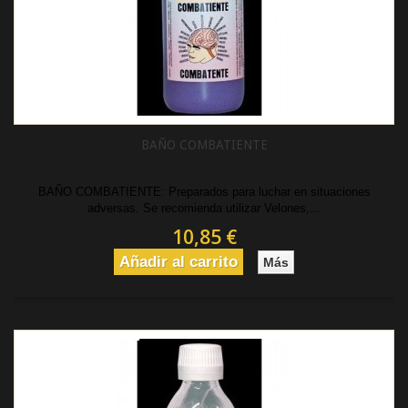
BAÑO COMBATIENTE
BAÑO COMBATIENTE: Preparados para luchar en situaciones
adversas. Se recomienda utilizar Velones,...
10,85 €
Añadir al carrito
Más