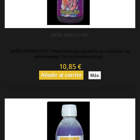
BAÑO BABALU-AYE
BAÑO BABALU-AYE: Preparados para ayudarle en curaciónes de
enfermedades. Se recomienda utilizar...
10,85 €
Añadir al carrito
Más