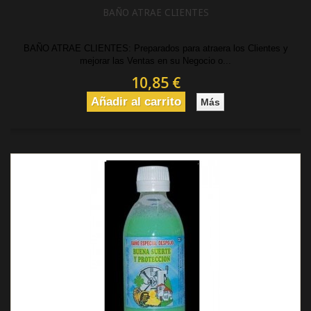
BAÑO ATRAE CLIENTES
BAÑO ATRAE CLIENTES: Preparados para atraera los Clientes y
mejorar las Ventas en su Negocio o...
10,85 €
Añadir al carrito
Más