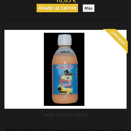
10,85 €
Añadir al carrito
Más
¡OFERTA!
BAÑO CUATRO VENTAS
BAÑO CUATRO VENTAS: Preparados para nuestro negocio, aumentar