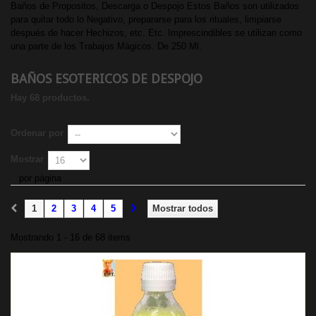
Baños de Propositos, Descarga o Despojo Estos Baños son utilizados
para quitar todo lo Negativo, prepararse para los rituales, limpiarse
después de hacer Hechizos, etc. Etc. Imprescindibles se utilizan como
una parte de los Trabajos Mágicos. De 250 Ml.
BAÑOS ESOTERICOS DE DESPOJO
Hay 68 productos.
Ordenar por
Mostrar
por página
1
2
3
4
5
Mostrar todos
Mostrando 1 - 16 de 68 items