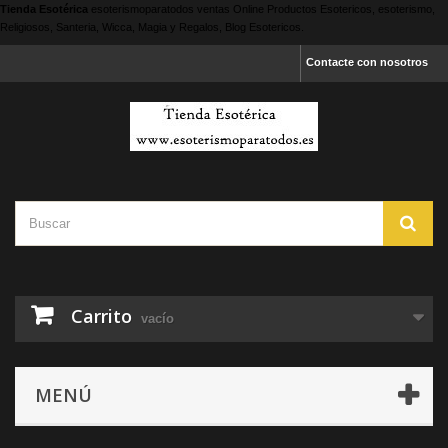
Tienda Esotérica
esoterismoparatodos
ventas Online Productos Esotericos, esoterismo,
Religiosos, Santeria, Wicca, Magia y Regalos, Blog Esotericos.
Contacte con nosotros
Carrito
vacío
MENÚ