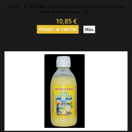
BAÑO 7 X 7 ASTRAL: Preparados para una eficaz y fuerte limpieza
astral de nuentro cuerpo. Se...
10,85 €
Añadir al carrito
Más