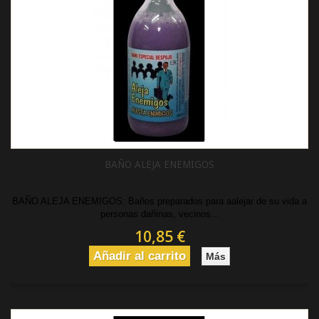
BAÑO ALEJA ENEMIGOS
BAÑO ALEJA ENEMIGOS: Baños preparados para aalejar de su vida a
personas dañinas, vecinos...
10,85 €
Añadir al carrito
Más