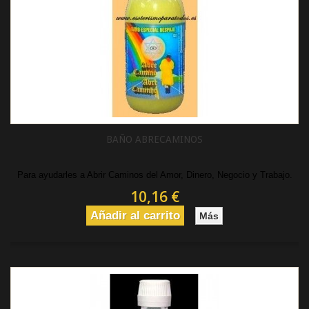
BAÑO ABRECAMINOS
Para ayudarles a Abrir Caminos del Amor, Dinero, Negocio y Trabajo.
10,16 €
Añadir al carrito
Más