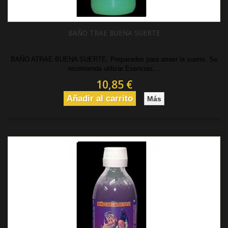
BAÑO TRAE BUENA SUERTE
BAÑO ATRAE BUENA SUERTE: Preparados para atraer la suerte. Se
recomienda utilizar Esencias,...
10,85 €
Añadir al carrito
Más