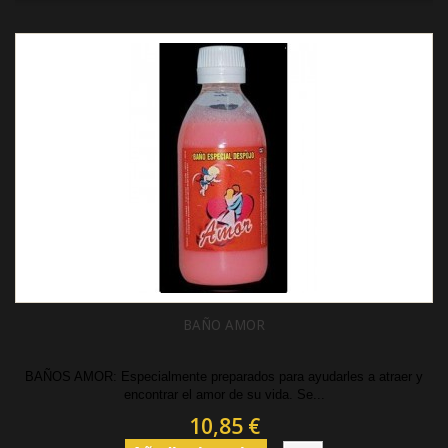
BAÑO AMOR
BAÑOS AMOR: Especialmente preparados para ayudarles a atraer y
encontrar el amor de su vida. Se...
10,85 €