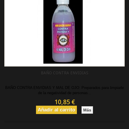
BAÑO CONTRA ENVIDIAS
BAÑO CONTRA ENVIDIAS Y MAL DE OJO: Preparados para limpiarle
de la negatividad de personas...
10,85 €
Añadir al carrito
Más