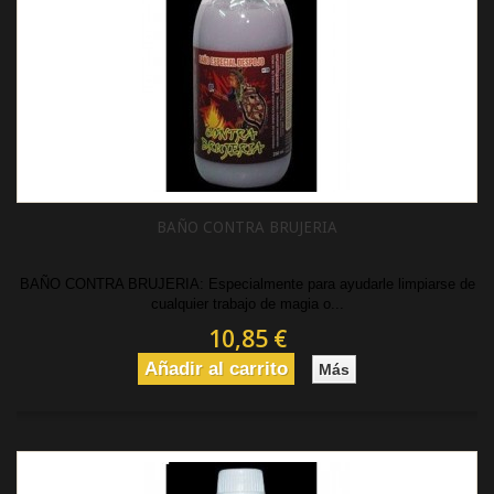
BAÑO CONTRA BRUJERIA
BAÑO CONTRA BRUJERIA: Especialmente para ayudarle limpiarse de
cualquier trabajo de magia o...
10,85 €
Añadir al carrito
Más