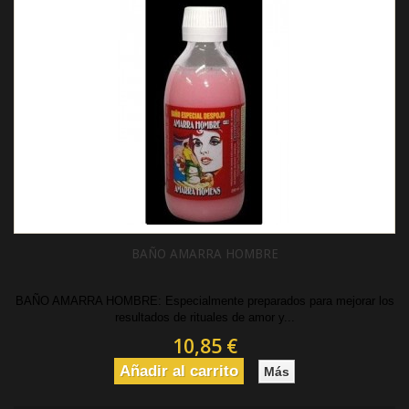
BAÑO AMARRA HOMBRE
BAÑO AMARRA HOMBRE: Especialmente preparados para mejorar los
resultados de rituales de amor y...
10,85 €
Añadir al carrito
Más