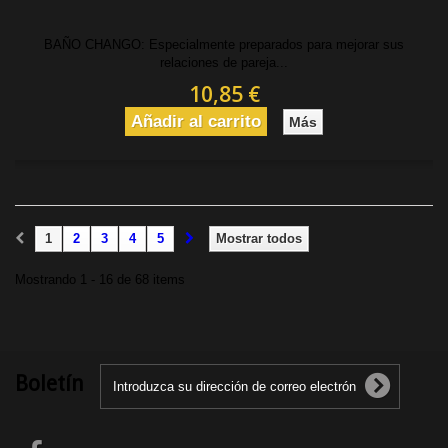
BAÑO CHANGO: Especialmente preparados para mejorar sus
relaciones de pareja...
10,85 €
Añadir al carrito
Más
1
2
3
4
5
Mostrar todos
Mostrando 1 - 16 de 68 items
Boletín