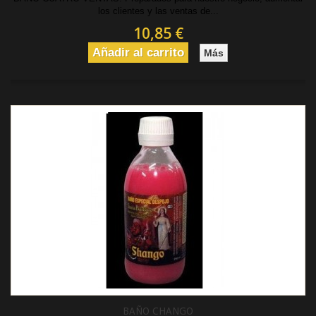
los clientes y las ventas de...
10,85 €
Añadir al carrito
Más
BAÑO CHANGO