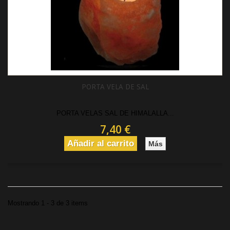
PORTA VELA DE SAL
PORTA VELAS SAL DE HIMALALLA...
7,40 €
Añadir al carrito
Más
Mostrando 1 - 3 de 3 items