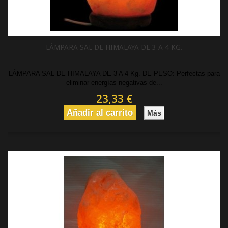
LÁMPARA SAL DE HIMALAYA DE 3 A 4 KG.
LÁMPARA SAL DE HIMALAYA DE 3 A 4 Kg. DE PESO: Perfectas para
eliminar energías negativas de...
23,33 €
Añadir al carrito
Más