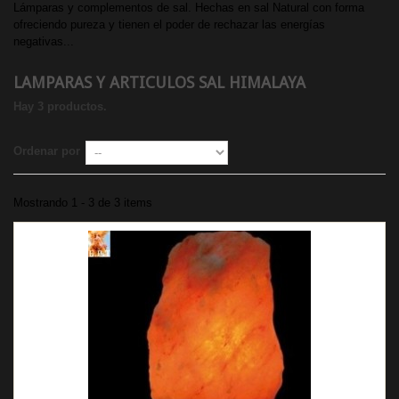
Lámparas y complementos de sal. Hechas en sal Natural con forma
ofreciendo pureza y tienen el poder de rechazar las energías
negativas...
LAMPARAS Y ARTICULOS SAL HIMALAYA
Hay 3 productos.
Ordenar por
Mostrando 1 - 3 de 3 items