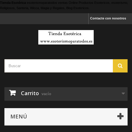
Tienda Esotérica
esoterismoparatodos
ventas Online Productos Esotericos, esoterismo,
Religiosos, Santeria, Wicca, Magia y Regalos, Blog Esotericos.
Contacte con nosotros
Carrito
vacío
MENÚ