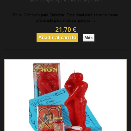
Ritual Completo para Endulzar la persona
Ritual Completo para Endulzar: Este ritual está especialmente
preparado para endulzar parejas,...
21,70 €
Añadir al carrito
Más