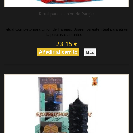
Ritual para la Union de Parejas
Ritual Completo para Union de Parejas : Usaremos este ritual para atraer
la parejas o amantes,...
23,15 €
Añadir al carrito
Más