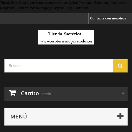
Tienda Esotérica
esoterismoparatodos
ventas Online Productos Esotericos, esoterismo,
Religiosos, Santeria, Wicca, Magia y Regalos, Blog Esotericos.
Contacte con nosotros
Carrito
vacío
MENÚ