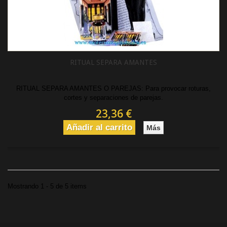
RITUAL SEPARA AMANTES
RITUAL SEPARA AMANTES O PAREJAS: Para provocar roturas,
cortes y separaciones de parejas.
23,36 €
Añadir al carrito
Más
Mostrando 1 - 5 de 5 items