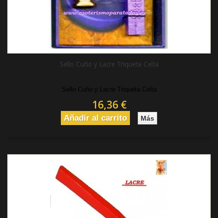
Sello Cuño y Lacre Triqueta Celta
Sello Cuño y Lacre Triqueta Celta
16,36 €
Añadir al carrito
Más