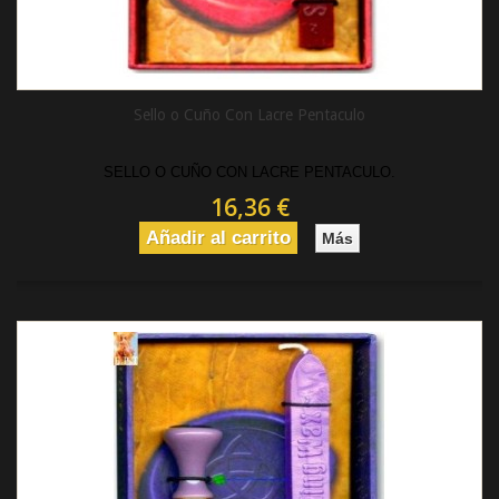
Sello o Cuño Con Lacre Pentaculo
SELLO O CUÑO CON LACRE PENTACULO.
16,36 €
Añadir al carrito
Más