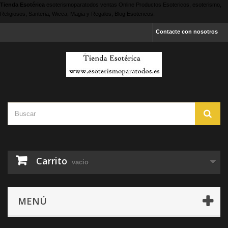
Tienda Esotérica
esoterismoparatodos
ventas Online Productos Esotericos, esoterismo,
Religiosos, Santeria, Wicca, Magia y Regalos, Blog Esotericos.
Contacte con nosotros
Carrito
vacío
MENÚ