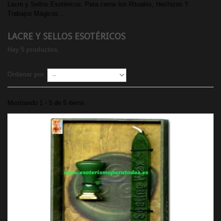
Lacre y Sellos Esotéricos: Para cerrar los Rituales, Hechizos Y
Trabajos Mágicos...
LACRE Y SELLOS ESOTÉRICOS
Hay 5 productos.
Ordenar por
Mostrando 1 - 5 de 5 items