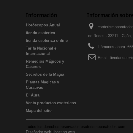
Información
Información sobre
Horóscopos Anual
esoterismoparatodos
tienda esoterica
de Roces · 33211 · Gijón,
tienda esoterica online
Llámanos ahora:
666
Tarifa Nacional e
Internacional
Email:
tiendaesoter
Remedios Mágicos y
Caseros
Secretos de la Magia
Plantas Magicas y
Curativas
El Aura
Venta productos esotericos
Mapa del sitio
Todos los derechos reservados esoterismoparatodos.com
Diseñador web
|
hosting web