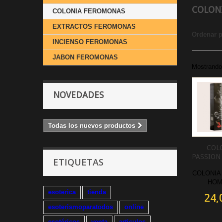
COLON
COLONIA FEROMONAS
EXTRACTOS FEROMONAS
Ordenar 
INCIENSO FEROMONAS
JABON FEROMONAS
Mostrando 
NOVEDADES
Todas los nuevos productos
COL
PASSION
ETIQUETAS
COLONIA
HOM
esoterica
tienda
24,
esoterismoparatodos
online
esotéricos
venta
articulos