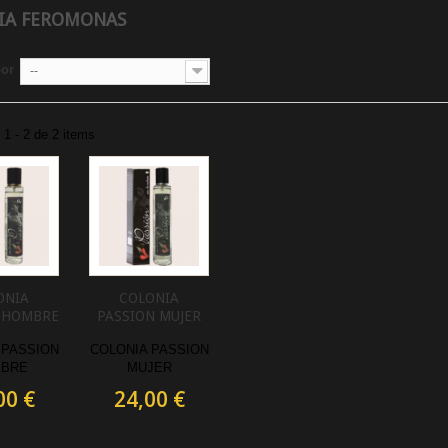
IA FEROMONAS
por
--
1 - 2 de 2 items
ONIA
COLONIA
 HOMBRE
PASSION MUJER
 PASSION
COLONIA PASSION
BRE
MUJER
00 €
24,00 €