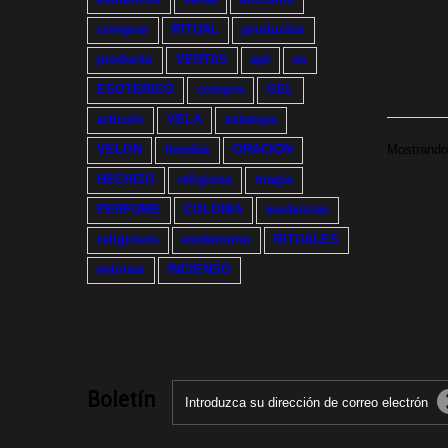
comprar
RITUAL
productos
producto
VENTAS
ept
es
ESOTERICO
compra
GEL
articulo
VELA
estampa
VELON
tiendas
ORACION
Mostrando 
HECHIZO
religiosa
magia
PERFUME
COLONIA
esotericas
religiosos
esoterismo
RITUALES
velones
INCIENSO
Boletín