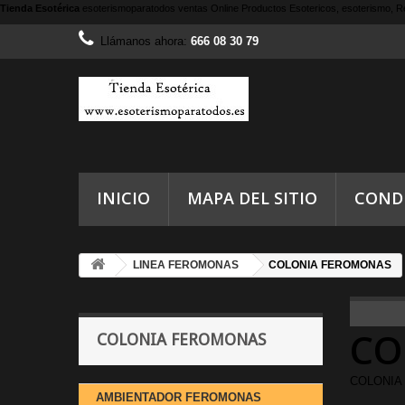
Tienda Esotérica
esoterismoparatodos
ventas Online Productos Esotericos, esoterismo, Re
Llámanos ahora:
666 08 30 79
INICIO
MAPA DEL SITIO
COND
LINEA FEROMONAS
COLONIA FEROMONAS
CO
COLONIA FEROMONAS
COLONIA
AMBIENTADOR FEROMONAS