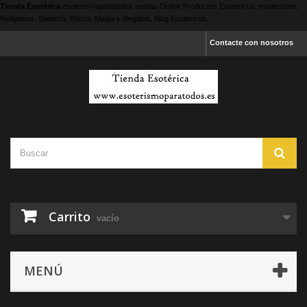
Tienda Esotérica
esoterismoparatodos
ventas Online Productos Esotericos, esoterismo,
Religiosos, Santeria, Wicca, Magia y Regalos, Blog Esotericos.
Contacte con nosotros
Carrito
vacío
MENÚ