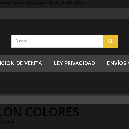
ligiosos, Santeria, Wicca, Magia y Regalos, Blog Esotericos.
ICION DE VENTA
LEY PRIVACIDAD
ENVÍOS 
LON COLORES
OLORES