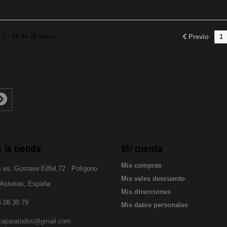
1 - 16 de 25 items
Previo
1
 la tienda
Mi cuenta
Mis compras
.es, Gustave Eiffel,72 · Polígono
Mis vales descuento
 Asturias, España
Mis direcciones
 08 30 79
Mis datos personales
icaparatodos@gmail.com