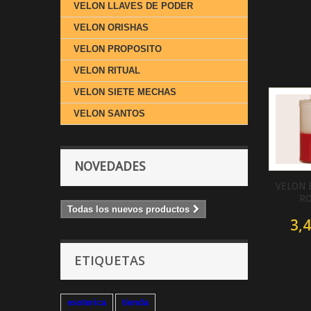
VELON LLAVES DE PODER
VELON ORISHAS
VELON PROPOSITO
VELON RITUAL
VELON SIETE MECHAS
VELON SANTOS
NOVEDADES
VELON 
RO
Todas los nuevos productos
3,4
ETIQUETAS
esoterica
tienda