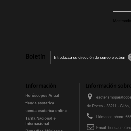
Mostrando 
Boletín
Información
Información sobre
Horóscopos Anual
esoterismoparatodos
tienda esoterica
de Roces · 33211 · Gijón,
tienda esoterica online
Llámanos ahora:
666
Tarifa Nacional e
Internacional
Email:
tiendaesoter