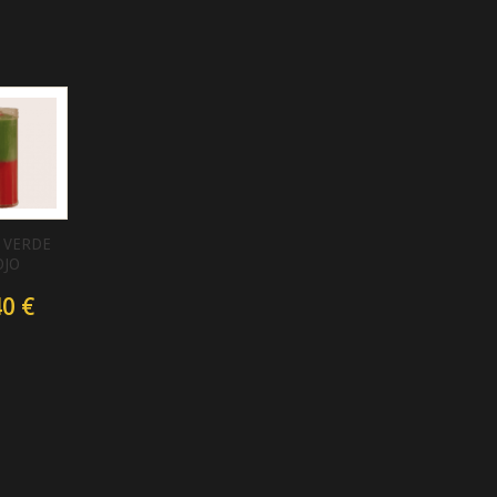
 VERDE
OJO
40 €