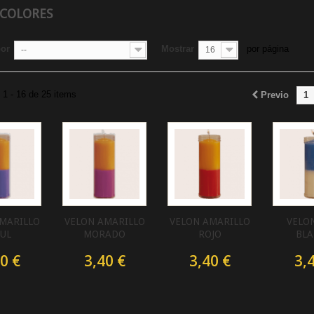
 COLORES
por
Mostrar
por página
--
16
1 - 16 de 25 items
Previo
1
MARILLO
VELON AMARILLO
VELON AMARILLO
VELO
UL
MORADO
ROJO
BL
0 €
3,40 €
3,40 €
3,