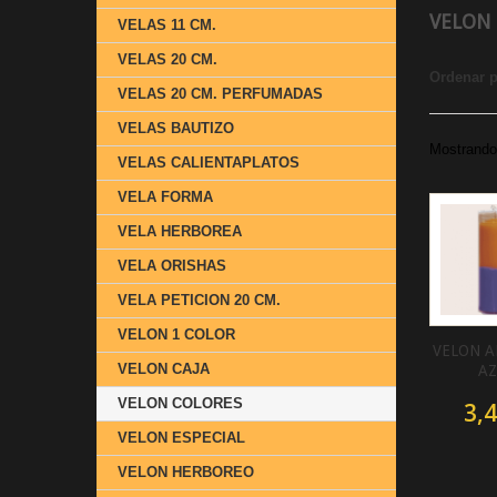
VELON
VELAS 11 CM.
VELAS 20 CM.
Ordenar 
VELAS 20 CM. PERFUMADAS
VELAS BAUTIZO
Mostrando 
VELAS CALIENTAPLATOS
VELA FORMA
VELA HERBOREA
VELA ORISHAS
VELA PETICION 20 CM.
VELON 1 COLOR
VELON A
VELON CAJA
AZ
VELON COLORES
3,4
VELON ESPECIAL
VELON HERBOREO