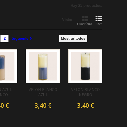
Hay 25 productos.
Vista:
Cuadrícula
Lista
2
Siguiente
Mostrar todos
N AZUL
VELON BLANCO
VELON BLANCO
ANCO
AZUL
NEGRO
40 €
3,40 €
3,40 €