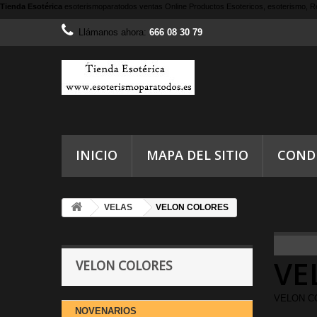
Tienda Esotérica
esoterismoparatodos
ventas Online Productos Esotericos, esoterismo, Re
Llámanos ahora:
666 08 30 79
INICIO
MAPA DEL SITIO
COND
VELAS
VELON COLORES
VE
VELON COLORES
VELON C
NOVENARIOS