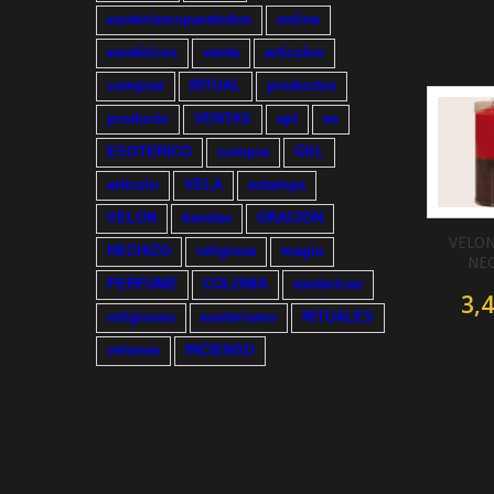
esoterismoparatodos
online
esotéricos
venta
articulos
comprar
RITUAL
productos
producto
VENTAS
ept
es
ESOTERICO
compra
GEL
articulo
VELA
estampa
VELON
tiendas
ORACION
VELON
HECHIZO
religiosa
magia
NE
PERFUME
COLONIA
esotericas
3,4
religiosos
esoterismo
RITUALES
velones
INCIENSO