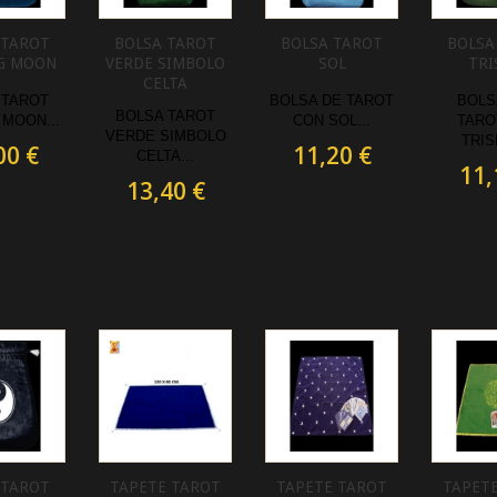
 TAROT
BOLSA TAROT
BOLSA TAROT
BOLSA
G MOON
VERDE SIMBOLO
SOL
TRI
CELTA
 TAROT
BOLSA DE TAROT
BOLS
BOLSA TAROT
 MOON...
CON SOL...
TARO
VERDE SIMBOLO
TRIS
00 €
11,20 €
CELTA ...
11,
13,40 €
 TAROT
TAPETE TAROT
TAPETE TAROT
TAPET