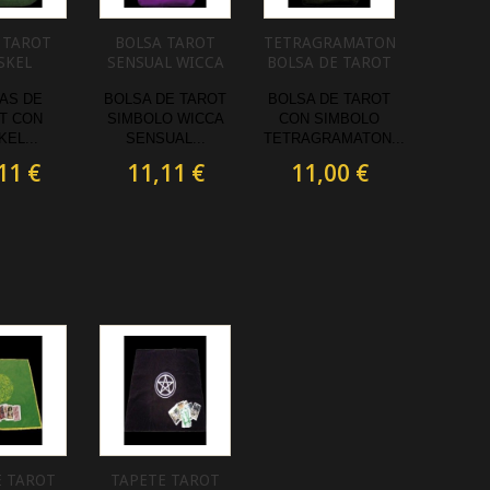
 TAROT
BOLSA TAROT
TETRAGRAMATON
SKEL
SENSUAL WICCA
BOLSA DE TAROT
AS DE
BOLSA DE TAROT
BOLSA DE TAROT
T CON
SIMBOLO WICCA
CON SIMBOLO
KEL...
SENSUAL...
TETRAGRAMATON...
11 €
11,11 €
11,00 €
E TAROT
TAPETE TAROT