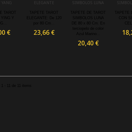
Y YANG
ELEGANTE
SIMBOLOS LUNA
SIMBOL
E TAROT
TAPETE TAROT
TAPETE DE TAROT
TAPETE 
 YING Y
ELEGANTE: De 120
SIMBOLOS LUNA
CON S
G...
por 80 Cm...
DE 80 x 80 Cm. En
CEL
terciopelo de color
00 €
23,66 €
18,
Azul Marino...
20,40 €
1 - 11 de 11 items