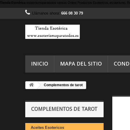
Tienda Esotérica
esoterismoparatodos
ventas Online Productos Esotericos, esoterismo, Re
Llámanos ahora:
666 08 30 79
INICIO
MAPA DEL SITIO
COND
Complementos de tarot
COMPLEMENTOS DE TAROT
Aceites Esotericos