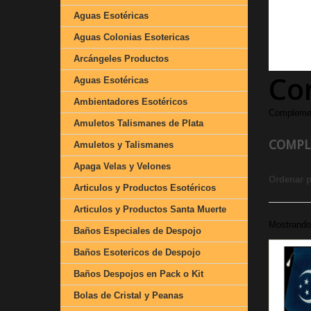
Aguas Esotéricas
Aguas Colonias Esotericas
Arcángeles Productos
Co
Aguas Esotéricas
Ambientadores Esotéricos
Complemen
Amuletos Talismanes de Plata
COMPL
Amuletos y Talismanes
Apaga Velas y Velones
Ordenar 
Articulos y Productos Esotéricos
Articulos y Productos Santa Muerte
Mostrando 
Baños Especiales de Despojo
Baños Esotericos de Despojo
Baños Despojos en Pack o Kit
Bolas de Cristal y Peanas