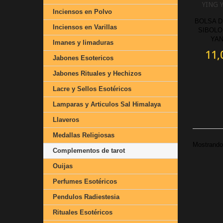
YING 
Inciensos en Polvo
BOLSA D
Inciensos en Varillas
SIBOLO
YAN
Imanes y limaduras
11,
Jabones Esotericos
Jabones Rituales y Hechizos
Lacre y Sellos Esotéricos
Lamparas y Articulos Sal Himalaya
Llaveros
Medallas Religiosas
Mostrando 
Complementos de tarot
Ouijas
Perfumes Esotéricos
Pendulos Radiestesia
Rituales Esotéricos