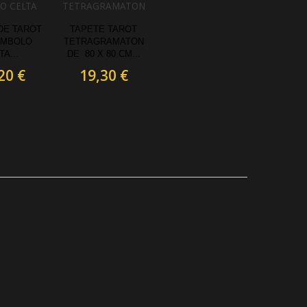
O CELTA
TETRAGRAMATON
DE TAROT
TAPETE TAROT
IMBOLO
TETRAGRAMATON
TA...
DE 80 X 80 CM.. .
20 €
19,30 €