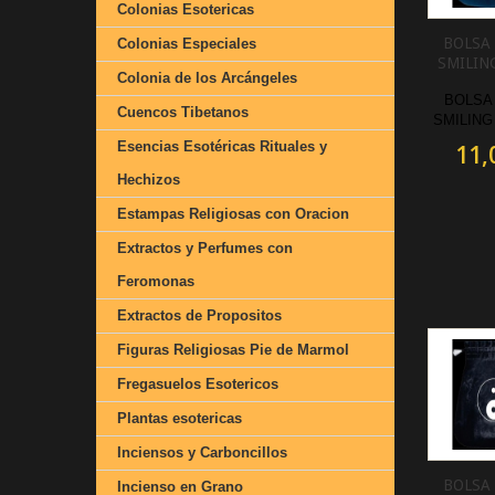
Colonias Esotericas
BOLSA
Colonias Especiales
SMILIN
Colonia de los Arcángeles
BOLSA
Cuencos Tibetanos
SMILING
Esencias Esotéricas Rituales y
11,
Hechizos
Estampas Religiosas con Oracion
Extractos y Perfumes con
Feromonas
Extractos de Propositos
Figuras Religiosas Pie de Marmol
Fregasuelos Esotericos
Plantas esotericas
Inciensos y Carboncillos
BOLSA
Incienso en Grano