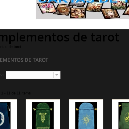
mplementos de tarot
tos de tarot
EMENTOS DE TAROT
por
--
1 - 11 de 11 items