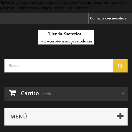
Tienda Esotérica
esoterismoparatodos
ventas Online Productos Esotericos, esoterismo,
Religiosos, Santeria, Wicca, Magia y Regalos, Blog Esotericos.
Contacte con nosotros
Carrito
vacío
MENÚ