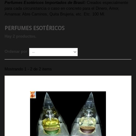
Perfumes Esotéricos Importados de Brasil:
Creados especialmente
para cada circunstancia o caso en concreto para el Dinero, Amor,
Amansar. Abre Caminos, Quita Brujeria, etc. Etc. 100 Ml.
PERFUMES ESOTÉRICOS
Hay 2 productos.
Ordenar por
Mostrando 1 - 2 de 2 items