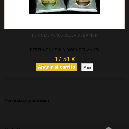
PERFUME VENUS DIOSA DEL AMOR
PERFUMES VENUS DIOSA DEL AMOR:
17,51 €
Añadir al carrito
Más
Mostrando 1 - 2 de 2 items