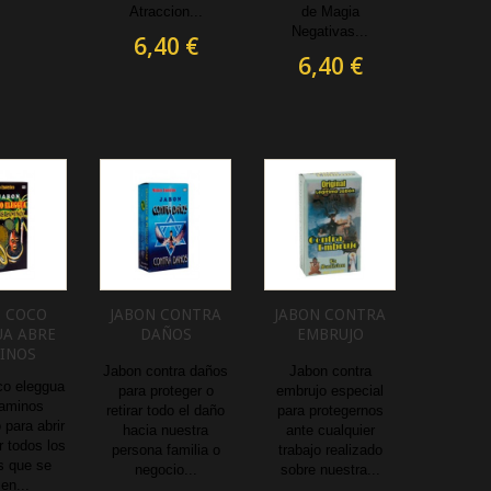
Atraccion...
de Magia
Negativas...
6,40 €
6,40 €
N COCO
JABON CONTRA
JABON CONTRA
UA ABRE
DAÑOS
EMBRUJO
INOS
Jabon contra daños
Jabon contra
co eleggua
para proteger o
embrujo especial
caminos
retirar todo el daño
para protegernos
 para abrir
hacia nuestra
ante cualquier
r todos los
persona familia o
trabajo realizado
s que se
negocio...
sobre nuestra...
en...