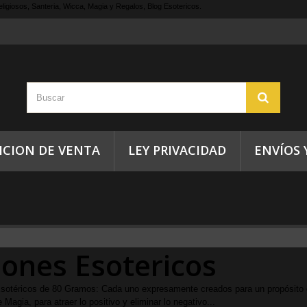
ligiosos, Santeria, Wicca, Magia y Regalos, Blog Esotericos.
ICION DE VENTA
LEY PRIVACIDAD
ENVÍOS 
bones Esotericos
sotéricos de 80 Gramos: Cada uno expresamente creados para un propósito e
 Magia, para atraer lo positivo y eliminar lo negativo...