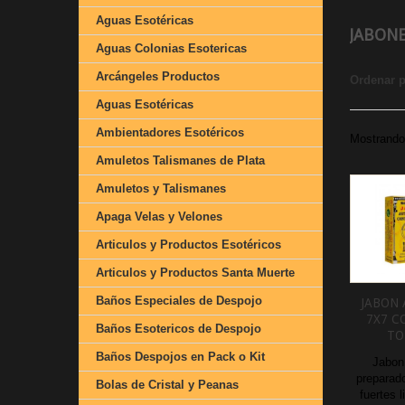
Aguas Esotéricas
JABON
Aguas Colonias Esotericas
Arcángeles Productos
Ordenar 
Aguas Esotéricas
Ambientadores Esotéricos
Mostrando 
Amuletos Talismanes de Plata
Amuletos y Talismanes
Apaga Velas y Velones
Articulos y Productos Esotéricos
Articulos y Productos Santa Muerte
Baños Especiales de Despojo
JABON 
7X7 C
Baños Esotericos de Despojo
TO
Baños Despojos en Pack o Kit
Jabon 
preparado
Bolas de Cristal y Peanas
fuertes 