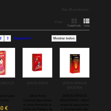
Hay 48 productos.
Vista:
Cuadrícula
Lista
2
3
Siguiente
Mostrar todos
ALMIZCLE
JABON AMOR
JABON ARRAZA
BRUJERIA
izcle para
Jabon Amor
JABON ARRAZA
l amor...
especial para atraer
BRUJERIAS: Jabon
el amor fomentar la
especial para romer
40 €
Union de Pareja y la
y eliminar todo tipo