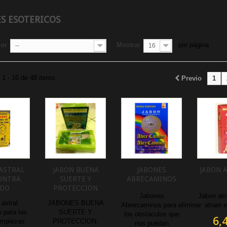
ES ESOTERICOS
por
Mostrar
por página
--
16
1 - 16 de 48 items
Previo
1
ASTRAL
JABON BUENA
JABONES
JABON 
ONTRA
SUERTE Y
ABRECAMINOS
DO
PROTECCION
Jabones
Jabon alm
astral
JABONES BUENA
Abrercaminos para eliminar
atraer e
 para las
SUERTE Y
los obstaculos que
6,
limpiezas
PROTECCION.
nos puedan