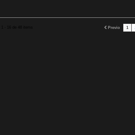
1 - 16 de 48 items
Previo
1