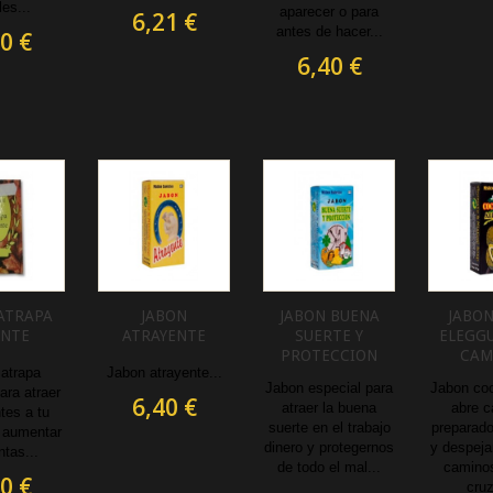
les...
aparecer o para
6,21 €
antes de hacer...
0 €
6,40 €
ATRAPA
JABON
JABON BUENA
JABO
ENTE
ATRAYENTE
SUERTE Y
ELEGG
PROTECCION
CAM
atrapa
Jabon atrayente...
Jabon especial para
Jabon co
ara atraer
6,40 €
atraer la buena
abre 
ntes a tu
suerte en el trabajo
preparado
 aumentar
dinero y protegernos
y despeja
ntas...
de todo el mal...
camino
0 €
cruz