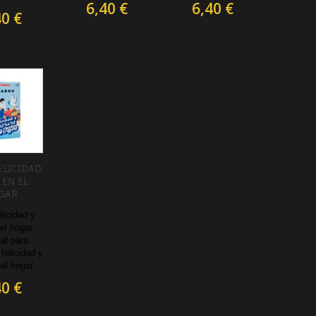
6,40 €
6,40 €
40 €
ELICIDAD
 EN EL
GAR
licidad y
el hogar
al para
 felicidad y
el hogar...
40 €