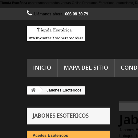
Tienda Esotérica
esoterismoparatodos
ventas Online Productos Esotericos, esoterismo, Re
Llámanos ahora:
666 08 30 79
INICIO
MAPA DEL SITIO
COND
Jabones Esotericos
Ja
JABONES ESOTERICOS
Jabones E
Aceites Esotericos
trabajos de