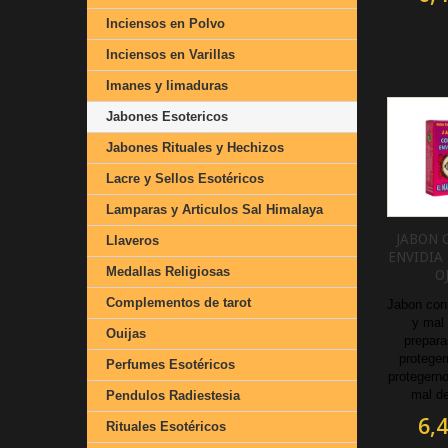
Inciensos en Polvo
Inciensos en Varillas
Imanes y limaduras
Jabones Esotericos
Jabones Rituales y Hechizos
Lacre y Sellos Esotéricos
Lamparas y Articulos Sal Himalaya
JABON 
Llaveros
ENVIDIA 
Medallas Religiosas
O
Complementos de tarot
Jabon cont
y mal 
Ouijas
prepara
proteger
Perfumes Esotéricos
protegerno
mal de
Pendulos Radiestesia
6,4
Rituales Esotéricos