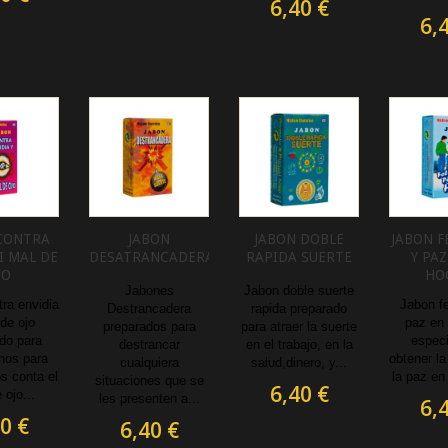
6,40 €
6,
CONTRA
JABON
JABON DOBLE
JABON F
I MAL DE
DESATRANCADERA
RAPIDA SUERTE
Y PAZ
JO
HO
Jabones
Jabon doble suerte
ra envidia
Jabon fe
Destrancadera
rapida preparado
de ojo
paz en 
preparados para
para atraer la suerte
do para
especi
destrancar
en el trabajo, en la
nos para
obtener la
cualquiera
salud,dinero, y...
s conta el
la paz en 
situaciones que se
6,40 €
 ojo...
les presenten a...
6,
0 €
6,40 €