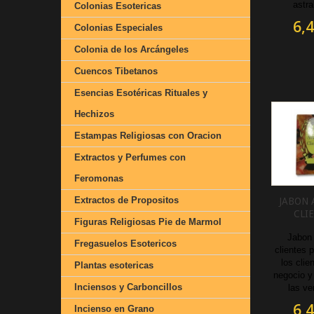
astra
Colonias Esotericas
6,4
Colonias Especiales
Colonia de los Arcángeles
Cuencos Tibetanos
Esencias Esotéricas Rituales y
Hechizos
Estampas Religiosas con Oracion
Extractos y Perfumes con
Feromonas
Extractos de Propositos
JABON 
CLI
Figuras Religiosas Pie de Marmol
Jabon 
Fregasuelos Esotericos
clientes p
los clie
Plantas esotericas
negocio y
Inciensos y Carboncillos
las ve
6,4
Incienso en Grano