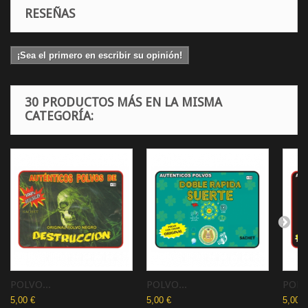
RESEÑAS
¡Sea el primero en escribir su opinión!
30 PRODUCTOS MÁS EN LA MISMA
CATEGORÍA:
POLVO...
POLVO...
POLVO
5,00 €
5,00 €
5,00 €