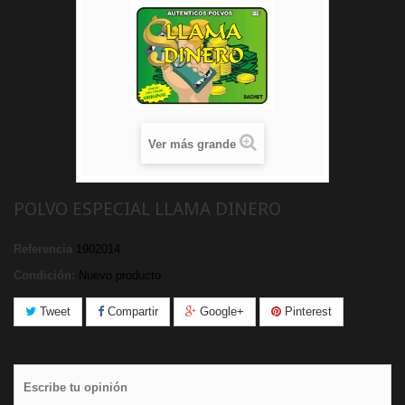
Ver más grande
POLVO ESPECIAL LLAMA DINERO
Referencia
1902014
Condición:
Nuevo producto
Tweet
Compartir
Google+
Pinterest
Escribe tu opinión