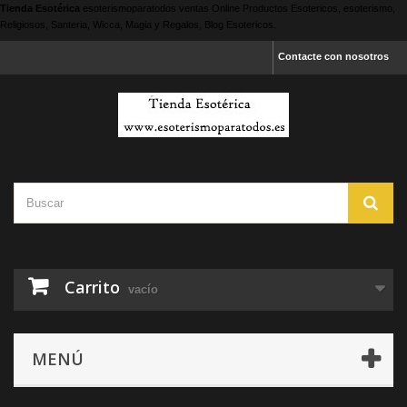
Tienda Esotérica
esoterismoparatodos
ventas Online Productos Esotericos, esoterismo,
Religiosos, Santeria, Wicca, Magia y Regalos, Blog Esotericos.
Contacte con nosotros
Carrito
vacío
MENÚ