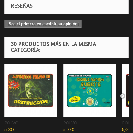
RESEÑAS
¡Sea el primero en escribir su opinión!
30 PRODUCTOS MÁS EN LA MISMA
CATEGORÍA:
POLVO...
POLVO...
POLVO
5,00 €
5,00 €
5,00 €