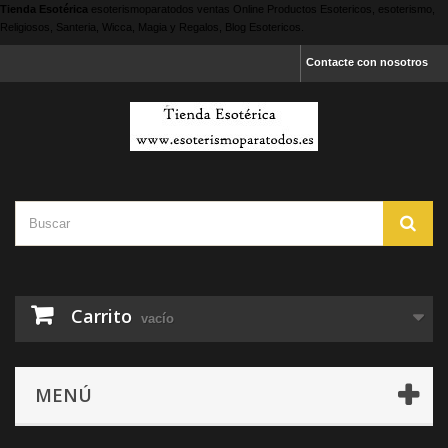
Tienda Esotérica
esoterismoparatodos
ventas Online Productos Esotericos, esoterismo,
Religiosos, Santeria, Wicca, Magia y Regalos, Blog Esotericos.
Contacte con nosotros
Carrito
vacío
MENÚ