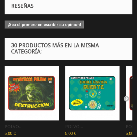
RESEÑAS
¡Sea el primero en escribir su opinión!
30 PRODUCTOS MÁS EN LA MISMA
CATEGORÍA:
POLVO...
POLVO...
POLVO
5,00 €
5,00 €
5,00 €