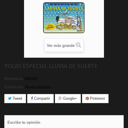
Ver más grande
POLVO ESPECIAL LLUVIA DE SUERTE
Referencia
1902032
Condición:
Nuevo producto
Tweet
Compartir
Google+
Pinterest
Escribe tu opinión