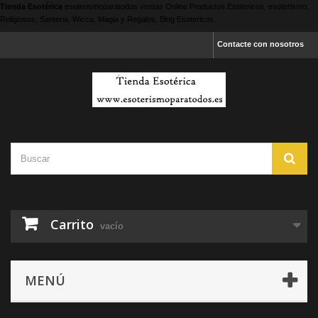
Tienda Esotérica
esoterismoparatodos
ventas Online Productos Esotericos, esoterismo,
Religiosos, Santeria, Wicca, Magia y Regalos, Blog Esotericos.
Contacte con nosotros
Carrito
vacío
MENÚ