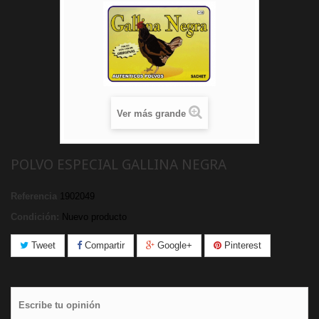
Ver más grande
POLVO ESPECIAL GALLINA NEGRA
Referencia
1902049
Condición:
Nuevo producto
Tweet
Compartir
Google+
Pinterest
Escribe tu opinión