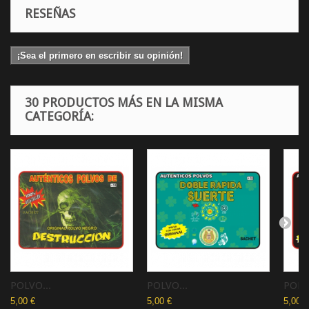
RESEÑAS
¡Sea el primero en escribir su opinión!
30 PRODUCTOS MÁS EN LA MISMA
CATEGORÍA:
POLVO...
POLVO...
POLVO
5,00 €
5,00 €
5,00 €