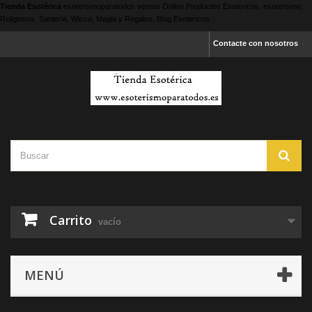
Tienda Esotérica
esoterismoparatodos
ventas Online Productos Esotericos, esoterismo,
Religiosos, Santeria, Wicca, Magia y Regalos, Blog Esotericos.
Contacte con nosotros
Carrito
vacío
MENÚ