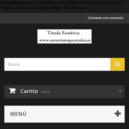
Tienda Esotérica
esoterismoparatodos
ventas Online Productos Esotericos, esoterismo,
Religiosos, Santeria, Wicca, Magia y Regalos, Blog Esotericos.
Contacte con nosotros
Carrito
vacío
MENÚ