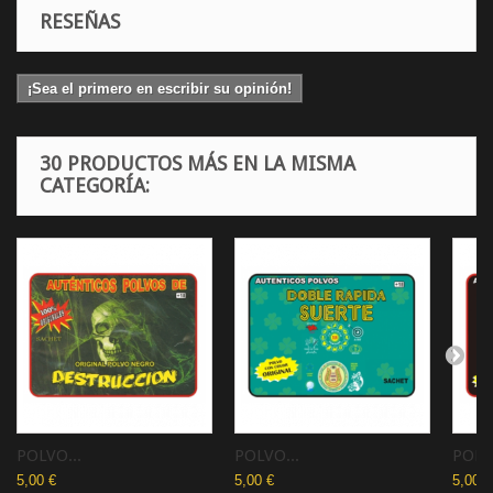
RESEÑAS
¡Sea el primero en escribir su opinión!
30 PRODUCTOS MÁS EN LA MISMA
CATEGORÍA:
POLVO...
POLVO...
POLVO
5,00 €
5,00 €
5,00 €