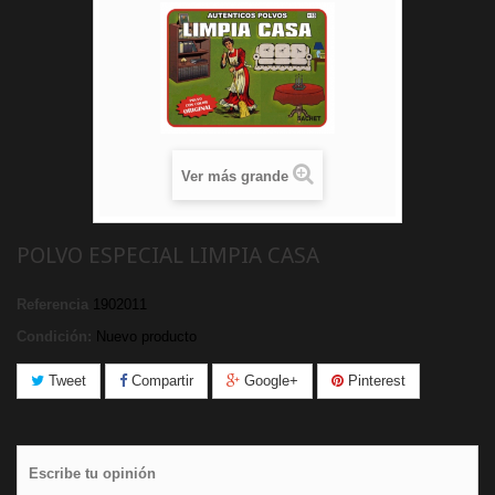
Ver más grande
POLVO ESPECIAL LIMPIA CASA
Referencia
1902011
Condición:
Nuevo producto
Tweet
Compartir
Google+
Pinterest
Escribe tu opinión