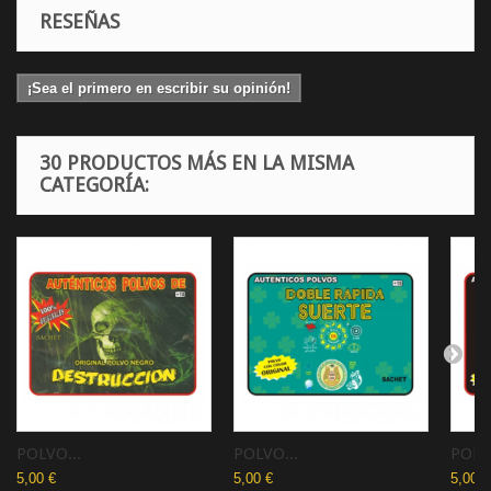
RESEÑAS
¡Sea el primero en escribir su opinión!
30 PRODUCTOS MÁS EN LA MISMA
CATEGORÍA:
POLVO...
POLVO...
POLVO
5,00 €
5,00 €
5,00 €