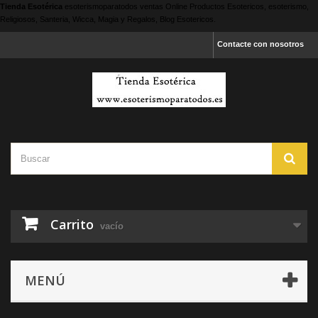
Tienda Esotérica
esoterismoparatodos
ventas Online Productos Esotericos, esoterismo,
Religiosos, Santeria, Wicca, Magia y Regalos, Blog Esotericos.
Contacte con nosotros
Carrito
vacío
MENÚ