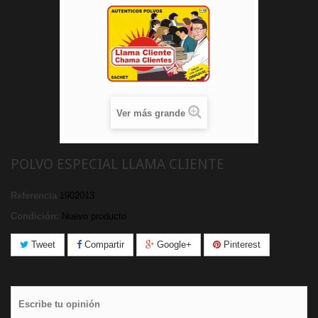
Ver más grande
POLVO ESPECIAL LLAMA CLIENTE
Referencia
1902013
Condición:
Nuevo producto
Tweet
Compartir
Google+
Pinterest
Escribe tu opinión