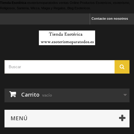
Tienda Esotérica
esoterismoparatodos
ventas Online Productos Esotericos, esoterismo,
Religiosos, Santeria, Wicca, Magia y Regalos, Blog Esotericos.
Contacte con nosotros
Carrito
vacío
MENÚ