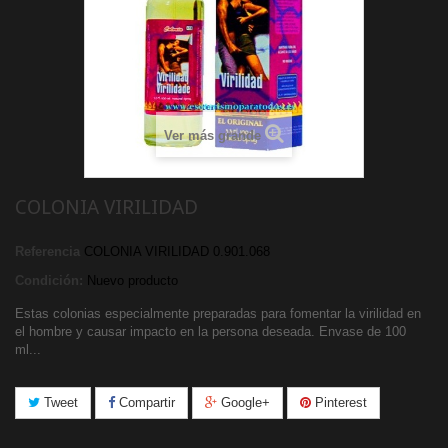
Ver más grande
COLONIA VIRILIDAD
Referencia
COLONIA VIRILIDAD 0.901.068
Condición:
Nuevo producto
Estas colonias especialmente preparadas para fomentar la virilidad en
el hombre y causar impacto en la persona deseada. Envase de 100
ml...
Tweet
Compartir
Google+
Pinterest