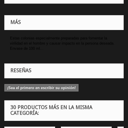
MÁS
Estas colonias especialmente preparadas para fomentar la
virilidad en el hombre y causar impacto en la persona deseada.
Envase de 100 ml...
RESEÑAS
¡Sea el primero en escribir su opinión!
30 PRODUCTOS MÁS EN LA MISMA
CATEGORÍA: