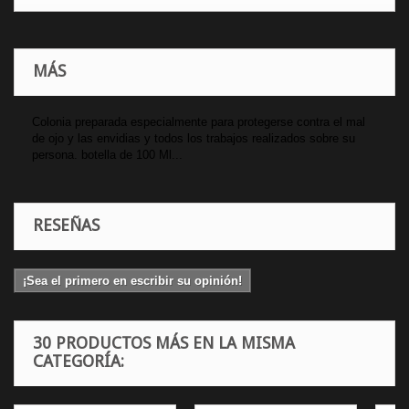
MÁS
Colonia preparada especialmente para protegerse contra el mal
de ojo y las envidias y todos los trabajos realizados sobre su
persona. botella de 100 Ml...
RESEÑAS
¡Sea el primero en escribir su opinión!
30 PRODUCTOS MÁS EN LA MISMA
CATEGORÍA: