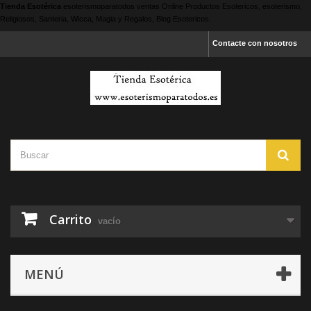
Tienda Esotérica
esoterismoparatodos
ventas Online Productos Esotericos, esoterismo,
Religiosos, Santeria, Wicca, Magia y Regalos, Blog Esotericos.
Contacte con nosotros
Carrito
vacío
MENÚ