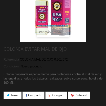
Ver más grande
COLONIA EVITAR MAL DE OJO
Referencia
COLONIA MAL DE OJO 0.901.072
Condición:
Nuevo producto
Colonia preparada especialmente para protegerse contra el mal de ojo y
las envidias y todos los trabajos realizados sobre su persona. botella de
100 Ml...
Tweet
Compartir
Google+
Pinterest