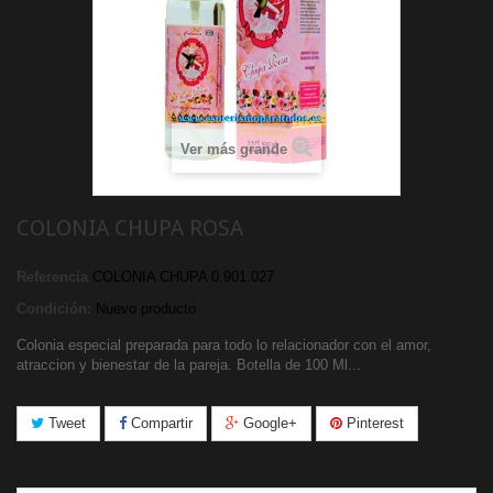
Ver más grande
COLONIA CHUPA ROSA
Referencia
COLONIA CHUPA 0.901.027
Condición:
Nuevo producto
Colonia especial preparada para todo lo relacionador con el amor,
atraccion y bienestar de la pareja. Botella de 100 Ml...
Tweet
Compartir
Google+
Pinterest