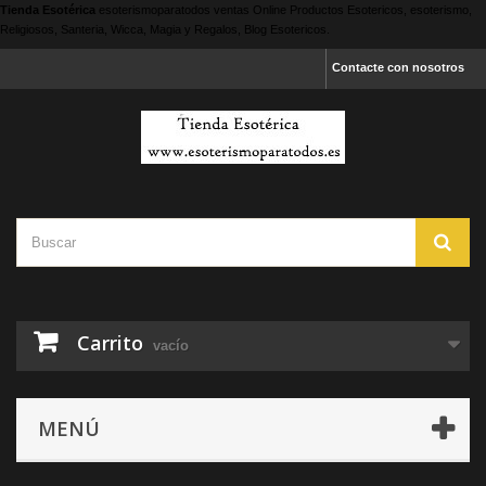
Tienda Esotérica
esoterismoparatodos
ventas Online Productos Esotericos, esoterismo,
Religiosos, Santeria, Wicca, Magia y Regalos, Blog Esotericos.
Contacte con nosotros
Carrito
vacío
MENÚ