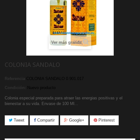
Ver más grande
COLONIA SANDALO
Referencia
COLONIA SANDALO 0.901.017
Condición:
Nuevo producto
Colonia especial preparada para atraer las energias positivas y el
bienestar a su vida. Envase de 100 Ml...
Tweet
Compartir
Google+
Pinterest