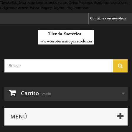
Tienda Esotérica
esoterismoparatodos
ventas Online Productos Esotericos, esoterismo,
Religiosos, Santeria, Wicca, Magia y Regalos, Blog Esotericos.
Contacte con nosotros
Carrito
vacío
MENÚ