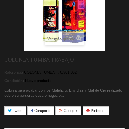
Ver más grande
COLONIA TUMBA TRABAJO
Referencia
COLONIA TUMBA T. 0.901.062
Condición:
Nuevo producto
Colonia para acabar con los Maleficio, Envidias y Mal de Ojo realizado
sobre su persona, casa o negocio...
Tweet
Compartir
Google+
Pinterest