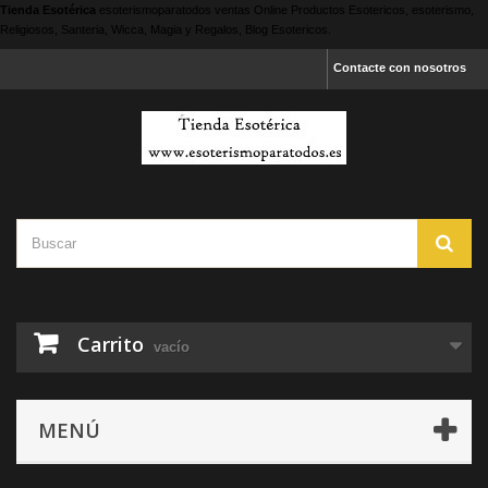
Tienda Esotérica
esoterismoparatodos
ventas Online Productos Esotericos, esoterismo,
Religiosos, Santeria, Wicca, Magia y Regalos, Blog Esotericos.
Contacte con nosotros
Carrito
vacío
MENÚ