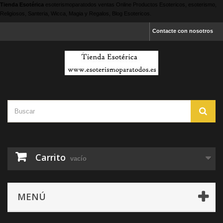
Tienda Esotérica
esoterismoparatodos
ventas Online Productos Esotericos, esoterismo,
Religiosos, Santeria, Wicca, Magia y Regalos, Blog Esotericos.
Contacte con nosotros
Carrito
vacío
MENÚ