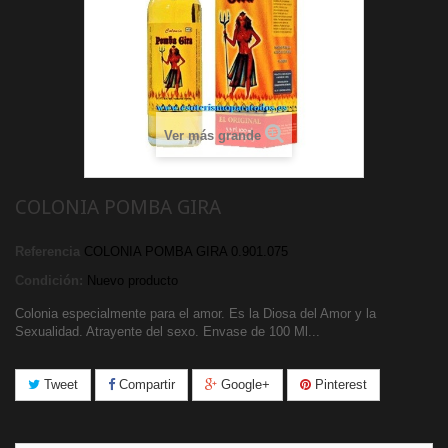
Ver más grande
COLONIA POMBA GIRA
Referencia
COLONIA POMBA GIRA 0.901.075
Condición:
Nuevo producto
Colonia especialmente para el amor. Es la Diosa del Amor y la
Sexualidad. Atrayente del sexo. Envase de 100 Ml...
Tweet
Compartir
Google+
Pinterest