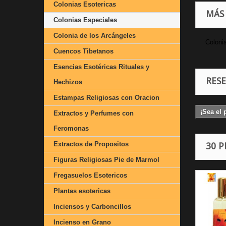
Colonias Esotericas
MÁS
Colonias Especiales
Colonia de los Arcángeles
Coloni
Cuencos Tibetanos
Esencias Esotéricas Rituales y
RES
Hechizos
Estampas Religiosas con Oracion
¡Sea el 
Extractos y Perfumes con
Feromonas
Extractos de Propositos
30 
Figuras Religiosas Pie de Marmol
Fregasuelos Esotericos
Plantas esotericas
Inciensos y Carboncillos
Incienso en Grano