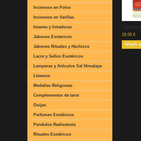
Inciensos en Polvo
Inciensos en Varillas
Imanes y limaduras
COLONIA
18,00 €
Jabones Esotericos
Añadir a
Jabones Rituales y Hechizos
Lacre y Sellos Esotéricos
Lamparas y Articulos Sal Himalaya
Llaveros
Medallas Religiosas
Complementos de tarot
Ouijas
Perfumes Esotéricos
Pendulos Radiestesia
Rituales Esotéricos