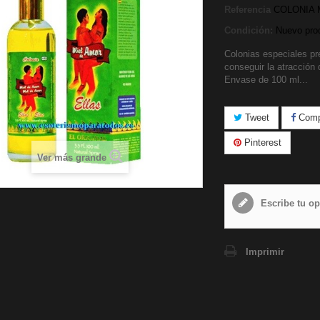
Referencia
COLONIA M
Condición:
Nuevo pro
Colonias especiales pr
conseguir la atracción
Envase de 100 ml...
Tweet
Compa
Pinterest
Ver más grande
Escribe tu op
Imprimir