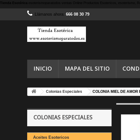
Tienda Esotérica
esoterismoparatodos
ventas Online Productos Esotericos, esoterismo, Re
Llámanos ahora:
666 08 30 79
INICIO
MAPA DEL SITIO
COND
Colonias Especiales
COLONIA MIEL DE AMOR 
COLONIAS ESPECIALES
Aceites Esotericos