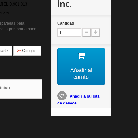
inc.
IEL 0.901.013
ducto
eparadas para
Cantidad
 de la persona amada.
rtir
Google+
Añadir al
carrito
inión
Añadir a la lista
de deseos