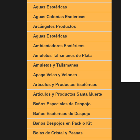
Aguas Esotéricas
Aguas Colonias Esotericas
Arcángeles Productos
Aguas Esotéricas
Ambientadores Esotéricos
Amuletos Talismanes de Plata
Amuletos y Talismanes
Apaga Velas y Velones
Articulos y Productos Esotéricos
Articulos y Productos Santa Muerte
Baños Especiales de Despojo
Baños Esotericos de Despojo
Baños Despojos en Pack o Kit
Bolas de Cristal y Peanas