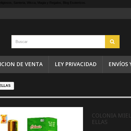
ligiosos, Santeria, Wicca, Magia y Regalos, Blog Esotericos.
ICION DE VENTA
LEY PRIVACIDAD
ENVÍOS 
ELLAS
COLONIA MIE
ELLAS