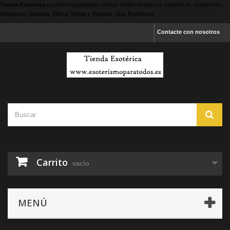
Tienda Esotérica
esoterismoparatodos
ventas Online Productos Esotericos, esoterismo,
Religiosos, Santeria, Wicca, Magia y Regalos, Blog Esotericos.
Contacte con nosotros
Carrito
vacío
MENÚ