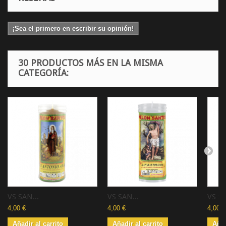
¡Sea el primero en escribir su opinión!
30 PRODUCTOS MÁS EN LA MISMA
CATEGORÍA:
VS SAN...
VS SAN...
VS S
4,00 €
4,00 €
4,00 €
Añadir al carrito
Añadir al carrito
Añad