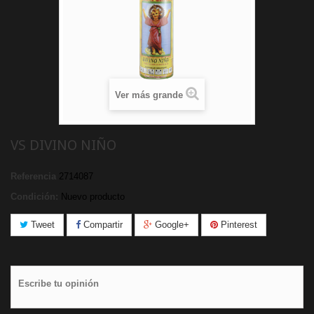
Ver más grande
VS DIVINO NIÑO
Referencia
2714087
Condición:
Nuevo producto
Tweet
Compartir
Google+
Pinterest
Escribe tu opinión