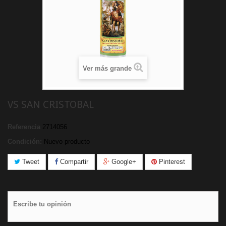
Ver más grande
VS SAN CRISTOBAL
Referencia
2714056
Condición:
Nuevo producto
Tweet
Compartir
Google+
Pinterest
Escribe tu opinión