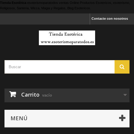
Tienda Esotérica
esoterismoparatodos
ventas Online Productos Esotericos, esoterismo,
Religiosos, Santeria, Wicca, Magia y Regalos, Blog Esotericos.
Contacte con nosotros
Carrito
vacío
MENÚ