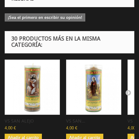
¡Sea el primero en escribir su opinión!
30 PRODUCTOS MÁS EN LA MISMA
CATEGORÍA:
VS SAN ALEJO
VS SAN...
VS SA
4,00 €
4,00 €
4,00 €
Añadir al carrito
Añadir al carrito
Añad