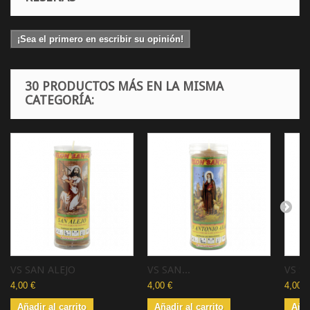
¡Sea el primero en escribir su opinión!
30 PRODUCTOS MÁS EN LA MISMA
CATEGORÍA:
VS SAN ALEJO
VS SAN...
VS SA
4,00 €
4,00 €
4,00 €
Añadir al carrito
Añadir al carrito
Añad