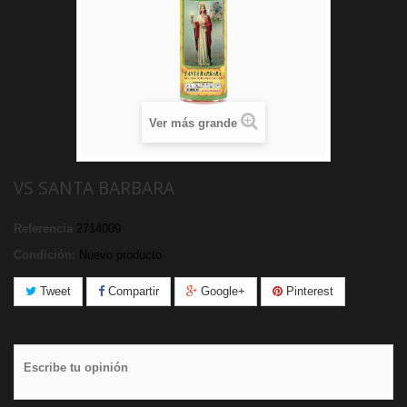
Ver más grande
VS SANTA BARBARA
Referencia
2714009
Condición:
Nuevo producto
Tweet
Compartir
Google+
Pinterest
Escribe tu opinión