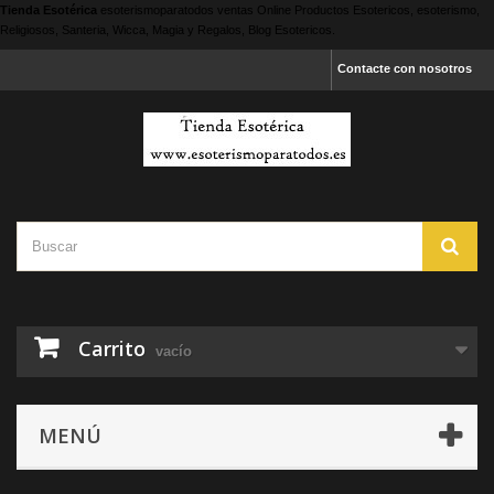
Tienda Esotérica
esoterismoparatodos
ventas Online Productos Esotericos, esoterismo,
Religiosos, Santeria, Wicca, Magia y Regalos, Blog Esotericos.
Contacte con nosotros
Carrito
vacío
MENÚ