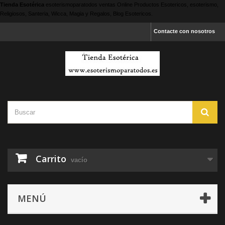
Tienda Esotérica
esoterismoparatodos
ventas Online Productos Esotericos, esoterismo,
Religiosos, Santeria, Wicca, Magia y Regalos, Blog Esotericos.
Contacte con nosotros
Carrito
vacío
MENÚ