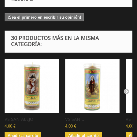
¡Sea el primero en escribir su opinión!
30 PRODUCTOS MÁS EN LA MISMA
CATEGORÍA:
VS SAN ALEJO
VS SAN...
VS SA
4,00 €
4,00 €
4,00 €
Añadir al carrito
Añadir al carrito
Añad