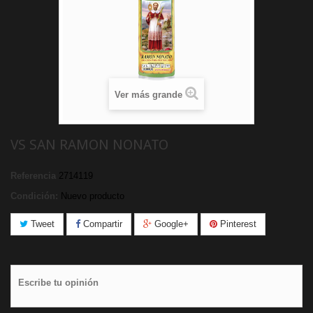
Ver más grande
VS SAN RAMON NONATO
Referencia
2714119
Condición:
Nuevo producto
Tweet
Compartir
Google+
Pinterest
Escribe tu opinión