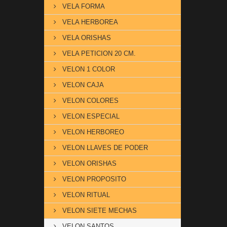
VELA FORMA
VELA HERBOREA
VELA ORISHAS
VELA PETICION 20 CM.
VELON 1 COLOR
VELON CAJA
VELON COLORES
VELON ESPECIAL
VELON HERBOREO
VELON LLAVES DE PODER
VELON ORISHAS
VELON PROPOSITO
VELON RITUAL
VELON SIETE MECHAS
VELON SANTOS