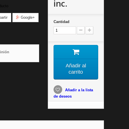
inc.
ducto
rtir
Google+
Cantidad
inión
Añadir al
carrito
Añadir a la lista
de deseos