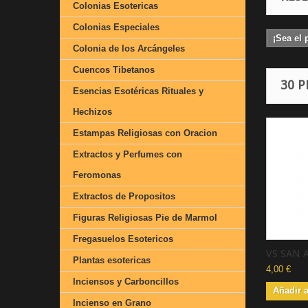
Colonias Esotericas
Colonias Especiales
¡Sea el 
Colonia de los Arcángeles
Cuencos Tibetanos
30 
Esencias Esotéricas Rituales y
Hechizos
Estampas Religiosas con Oracion
Extractos y Perfumes con
Feromonas
Extractos de Propositos
Figuras Religiosas Pie de Marmol
Fregasuelos Esotericos
VS SAN 
Plantas esotericas
4,00 €
Inciensos y Carboncillos
Añadir a
Incienso en Grano