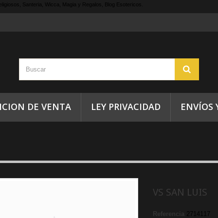
ligiosos, Santeria, Wicca, Magia y Regalos, Blog Esotericos.
ICION DE VENTA
LEY PRIVACIDAD
ENVÍOS 
VS SAN LUIS
Referencia
2714117