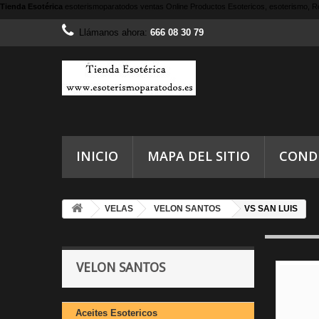
Tienda Esotérica
esoterismoparatodos
ventas Online Productos Esotericos, esoterismo, Re
Llámanos ahora:
666 08 30 79
INICIO
MAPA DEL SITIO
COND
VELAS
VELON SANTOS
VS SAN LUIS
VELON SANTOS
Aceites Esotericos