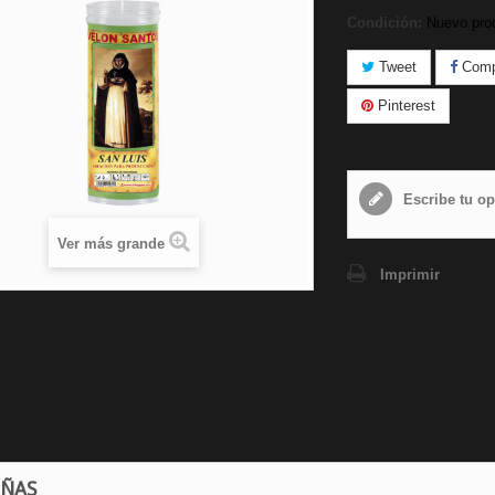
Condición:
Nuevo pro
Tweet
Compa
Pinterest
Escribe tu op
Ver más grande
Imprimir
EÑAS