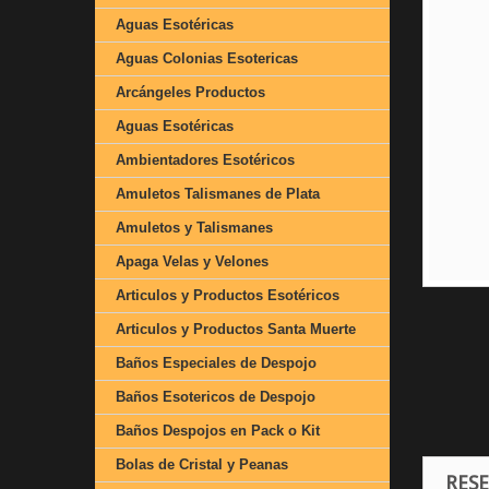
Aguas Esotéricas
Aguas Colonias Esotericas
Arcángeles Productos
Aguas Esotéricas
Ambientadores Esotéricos
Amuletos Talismanes de Plata
Amuletos y Talismanes
Apaga Velas y Velones
Articulos y Productos Esotéricos
Articulos y Productos Santa Muerte
Baños Especiales de Despojo
Baños Esotericos de Despojo
Baños Despojos en Pack o Kit
Bolas de Cristal y Peanas
RES