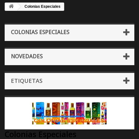
Colonias Especiales
COLONIAS ESPECIALES
NOVEDADES
ETIQUETAS
Colonias Especiales