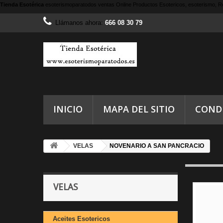
Tienda Esotérica
esoterismoparatodos
ventas Online Productos Esotericos, esoterismo, Re
Llámanos ahora:
666 08 30 79
INICIO
MAPA DEL SITIO
COND
VELAS
NOVENARIO A SAN PANCRACIO
VELAS
Aceites Esotericos