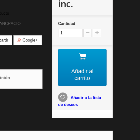
inc.
ducto
PANCRACIO
Cantidad
rtir
Google+
Añadir al
carrito
inión
Añadir a la lista
de deseos