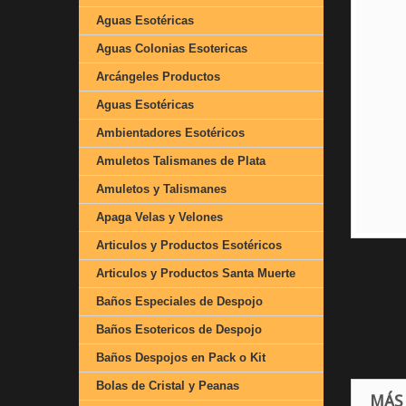
Aguas Esotéricas
Aguas Colonias Esotericas
Arcángeles Productos
Aguas Esotéricas
Ambientadores Esotéricos
Amuletos Talismanes de Plata
Amuletos y Talismanes
Apaga Velas y Velones
Articulos y Productos Esotéricos
Articulos y Productos Santa Muerte
Baños Especiales de Despojo
Baños Esotericos de Despojo
Baños Despojos en Pack o Kit
Bolas de Cristal y Peanas
MÁS