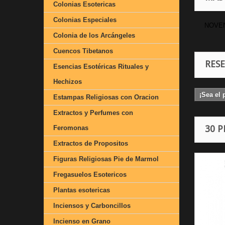
Colonias Esotericas
Colonias Especiales
NOVEN
Colonia de los Arcángeles
Cuencos Tibetanos
RES
Esencias Esotéricas Rituales y
Hechizos
¡Sea el 
Estampas Religiosas con Oracion
Extractos y Perfumes con
30 
Feromonas
Extractos de Propositos
Figuras Religiosas Pie de Marmol
Fregasuelos Esotericos
Plantas esotericas
Inciensos y Carboncillos
Incienso en Grano