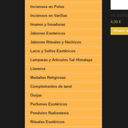
Inciensos en Polvo
VS NIÑO.
Inciensos en Varillas
4,00 €
Imanes y limaduras
Añadir a
Jabones Esotericos
Jabones Rituales y Hechizos
Lacre y Sellos Esotéricos
Lamparas y Articulos Sal Himalaya
Llaveros
Medallas Religiosas
Complementos de tarot
Ouijas
Perfumes Esotéricos
Pendulos Radiestesia
Rituales Esotéricos