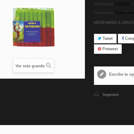
Referencia
2722003
Condición:
Nuevo pro
NOVENARIO A SAN 
Tweet
Compa
Pinterest
Ver más grande
Escribe tu op
Imprimir