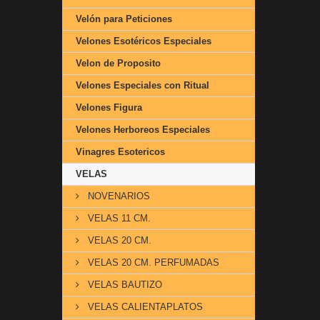
Velón para Peticiones
Velones Esotéricos Especiales
Velon de Proposito
Velones Especiales con Ritual
Velones Figura
Velones Herboreos Especiales
Vinagres Esotericos
VELAS
NOVENARIOS
VELAS 11 CM.
VELAS 20 CM.
VELAS 20 CM. PERFUMADAS
VELAS BAUTIZO
VELAS CALIENTAPLATOS