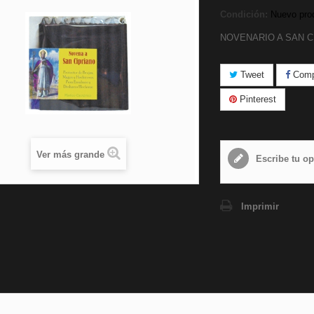
Condición:
Nuevo pro
NOVENARIO A SAN C
Tweet
Compa
Pinterest
Ver más grande
Escribe tu op
Imprimir