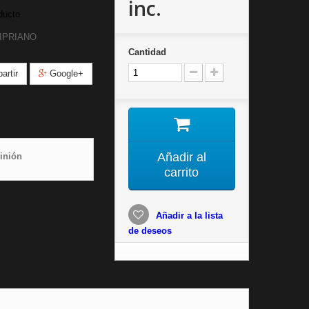
inc.
ducto
IPRIANO
Cantidad
rtir
Google+
Añadir al
inión
carrito
Añadir a la lista
de deseos