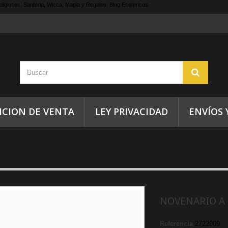
ligiosos, Santeria, Wicca, Magia y Regalos, Blog Esotericos.
ICION DE VENTA
LEY PRIVACIDAD
ENVÍOS 
NOVENARIO A 
Referencia
2722009