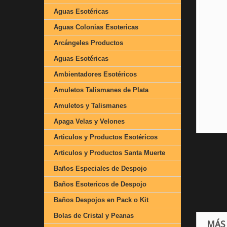
Aguas Esotéricas
Aguas Colonias Esotericas
Arcángeles Productos
Aguas Esotéricas
Ambientadores Esotéricos
Amuletos Talismanes de Plata
Amuletos y Talismanes
Apaga Velas y Velones
Articulos y Productos Esotéricos
Articulos y Productos Santa Muerte
Baños Especiales de Despojo
Baños Esotericos de Despojo
Baños Despojos en Pack o Kit
Bolas de Cristal y Peanas
MÁS