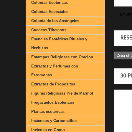
Colonias Esotericas
Colonias Especiales
NOVEN
Colonia de los Arcángeles
Cuencos Tibetanos
RES
Esencias Esotéricas Rituales y
Hechizos
¡Sea el 
Estampas Religiosas con Oracion
Extractos y Perfumes con
30 
Feromonas
Extractos de Propositos
Figuras Religiosas Pie de Marmol
Fregasuelos Esotericos
Plantas esotericas
Inciensos y Carboncillos
Incienso en Grano