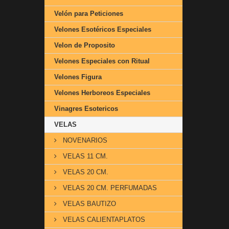
Velón para Peticiones
Velones Esotéricos Especiales
Velon de Proposito
Velones Especiales con Ritual
Velones Figura
Velones Herboreos Especiales
Vinagres Esotericos
VELAS
NOVENARIOS
VELAS 11 CM.
VELAS 20 CM.
VELAS 20 CM. PERFUMADAS
VELAS BAUTIZO
VELAS CALIENTAPLATOS