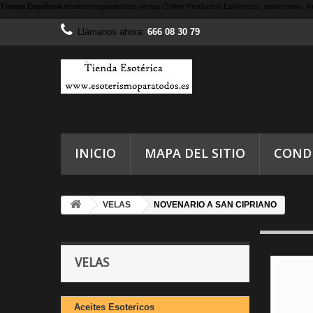
Tienda Esotérica
esoterismoparatodos
ventas Online Productos Esotericos, esoterismo, Re
Llámanos ahora:
666 08 30 79
INICIO
MAPA DEL SITIO
COND
VELAS
NOVENARIO A SAN CIPRIANO
VELAS
Aceites Esotericos