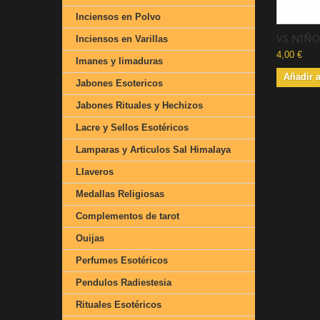
Inciensos en Polvo
VS NIÑO.
Inciensos en Varillas
4,00 €
Imanes y limaduras
Añadir a
Jabones Esotericos
Jabones Rituales y Hechizos
Lacre y Sellos Esotéricos
Lamparas y Articulos Sal Himalaya
Llaveros
Medallas Religiosas
Complementos de tarot
Ouijas
Perfumes Esotéricos
Pendulos Radiestesia
Rituales Esotéricos