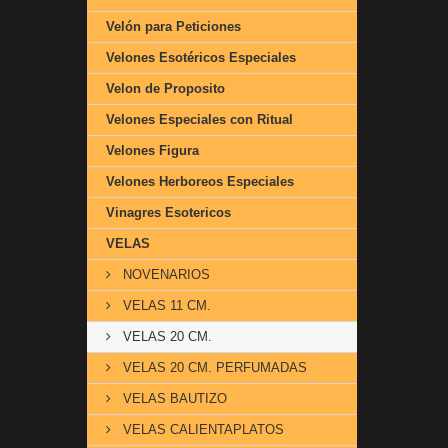
Velón para Peticiones
Velones Esotéricos Especiales
Velon de Proposito
Velones Especiales con Ritual
Velones Figura
Velones Herboreos Especiales
Vinagres Esotericos
VELAS
NOVENARIOS
VELAS 11 CM.
VELAS 20 CM.
VELAS 20 CM. PERFUMADAS
VELAS BAUTIZO
VELAS CALIENTAPLATOS