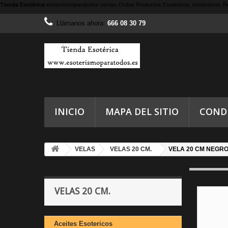
Tienda Esotérica
esoterismoparatodos
ventas Online Productos Esotericos, esoterismo, Re
Llámanos ahora:
666 08 30 79
INICIO
MAPA DEL SITIO
COND
VELAS
VELAS 20 CM.
VELA 20 CM NEGR
VELAS 20 CM.
Aceites Esotericos