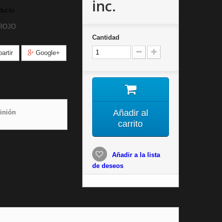
inc.
ducto
-ROJO
Cantidad
rtir
Google+
Añadir al
inión
carrito
Añadir a la lista
de deseos