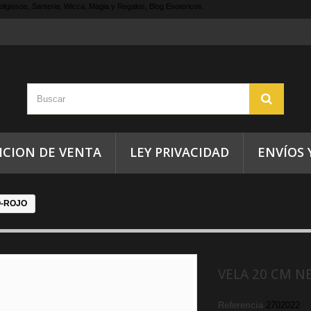
ligiosos, Santeria, Wicca, Magia y Regalos, Blog Esotericos.
ICION DE VENTA
LEY PRIVACIDAD
ENVÍOS 
O-ROJO
VELA 20 CM N
Referencia
2702022