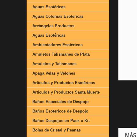
Aguas Esotéricas
Aguas Colonias Esotericas
Arcángeles Productos
Aguas Esotéricas
Ambientadores Esotéricos
Amuletos Talismanes de Plata
Amuletos y Talismanes
Apaga Velas y Velones
Articulos y Productos Esotéricos
Articulos y Productos Santa Muerte
Baños Especiales de Despojo
Baños Esotericos de Despojo
Baños Despojos en Pack o Kit
Bolas de Cristal y Peanas
MÁS