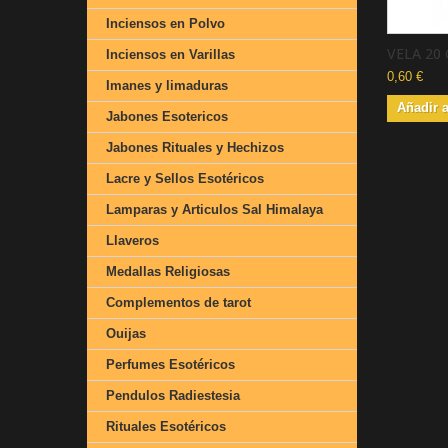
Inciensos en Polvo
VELA 20 
Inciensos en Varillas
0,60 €
Imanes y limaduras
Añadir a
Jabones Esotericos
Jabones Rituales y Hechizos
Lacre y Sellos Esotéricos
Lamparas y Articulos Sal Himalaya
Llaveros
Medallas Religiosas
Complementos de tarot
Ouijas
Perfumes Esotéricos
Pendulos Radiestesia
Rituales Esotéricos