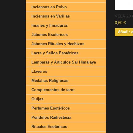
Inciensos en Polvo
VELA 20 
Inciensos en Varillas
0,60 €
Imanes y limaduras
Añadir a
Jabones Esotericos
Jabones Rituales y Hechizos
Lacre y Sellos Esotéricos
Lamparas y Articulos Sal Himalaya
Llaveros
Medallas Religiosas
Complementos de tarot
Ouijas
Perfumes Esotéricos
Pendulos Radiestesia
Rituales Esotéricos