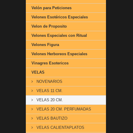
Velón para Peticiones
Velones Esotéricos Especiales
Velon de Proposito
Velones Especiales con Ritual
Velones Figura
Velones Herboreos Especiales
Vinagres Esotericos
VELAS
NOVENARIOS
VELAS 11 CM.
VELAS 20 CM.
VELAS 20 CM. PERFUMADAS
VELAS BAUTIZO
VELAS CALIENTAPLATOS