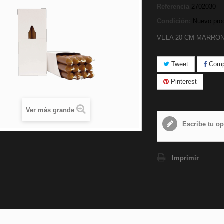
Referencia
2702030
Condición:
Nuevo pro
VELA 20 CM MARRON
Tweet
Compa
Pinterest
Ver más grande
Escribe tu op
Imprimir