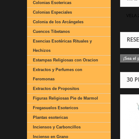
Colonias Esotericas
Colonias Especiales
VELA 
Colonia de los Arcángeles
Cuencos Tibetanos
RES
Esencias Esotéricas Rituales y
Hechizos
¡Sea el 
Estampas Religiosas con Oracion
Extractos y Perfumes con
30 
Feromonas
Extractos de Propositos
Figuras Religiosas Pie de Marmol
Fregasuelos Esotericos
Plantas esotericas
Inciensos y Carboncillos
Incienso en Grano