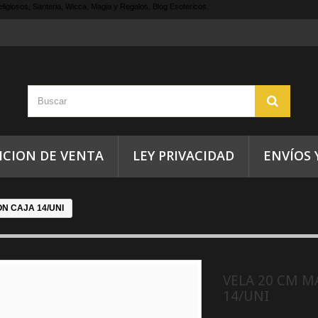
ligiosos, Santeria, Wicca, Magia y Regalos, Blog Esotericos.
ICION DE VENTA
LEY PRIVACIDAD
ENVÍOS 
N CAJA 14/UNI
VELA 20 CM M
14/UNI