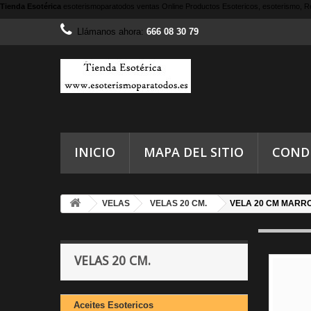
Tienda Esotérica
esoterismoparatodos
ventas Online Productos Esotericos, esoterismo, Re
Llámanos ahora:
666 08 30 79
INICIO
MAPA DEL SITIO
COND
VELAS
VELAS 20 CM.
VELA 20 CM MARRO
VELAS 20 CM.
Aceites Esotericos