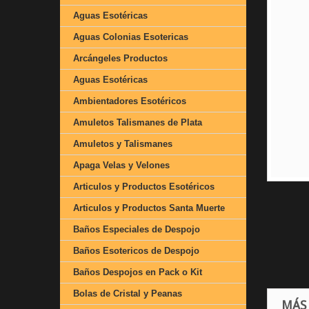
Aguas Esotéricas
Aguas Colonias Esotericas
Arcángeles Productos
Aguas Esotéricas
Ambientadores Esotéricos
Amuletos Talismanes de Plata
Amuletos y Talismanes
Apaga Velas y Velones
Articulos y Productos Esotéricos
Articulos y Productos Santa Muerte
Baños Especiales de Despojo
Baños Esotericos de Despojo
Baños Despojos en Pack o Kit
Bolas de Cristal y Peanas
MÁS