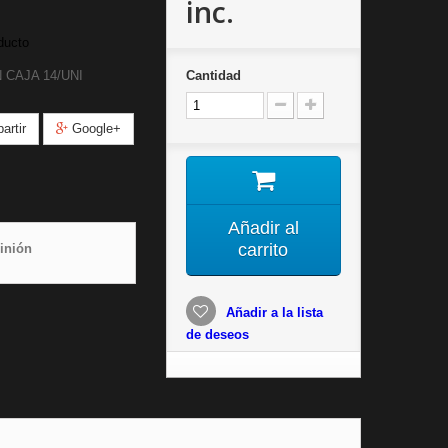
inc.
ducto
 CAJA 14/UNI
Cantidad
rtir
Google+
Añadir al
carrito
inión
Añadir a la lista
de deseos