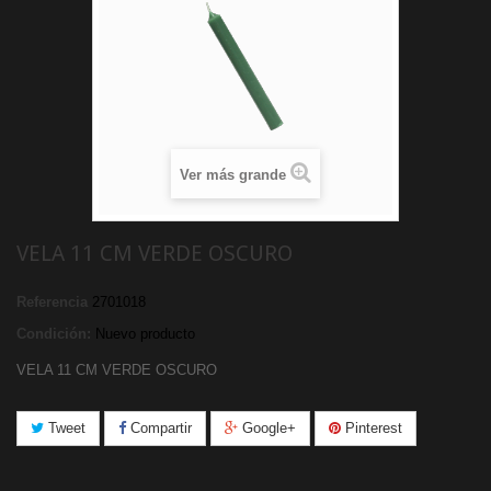
Ver más grande
VELA 11 CM VERDE OSCURO
Referencia
2701018
Condición:
Nuevo producto
VELA 11 CM VERDE OSCURO
Tweet
Compartir
Google+
Pinterest