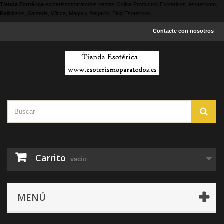
Tienda Esotérica
esoterismoparatodos
ventas Online Productos Esotericos, esoterismo,
Religiosos, Santeria, Wicca, Magia y Regalos, Blog Esotericos.
Contacte con nosotros
Carrito
vacío
MENÚ