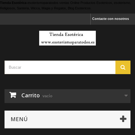
Tienda Esotérica
esoterismoparatodos
ventas Online Productos Esotericos, esoterismo,
Religiosos, Santeria, Wicca, Magia y Regalos, Blog Esotericos.
Contacte con nosotros
Carrito
vacío
MENÚ