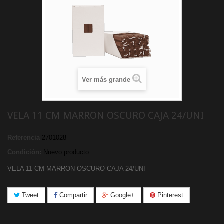
Ver más grande
VELA 11 CM MARRON OSCURO CAJA 24/UNI
Referencia
2701028
Condición:
Nuevo producto
VELA 11 CM MARRON OSCURO CAJA 24/UNI
Tweet
Compartir
Google+
Pinterest