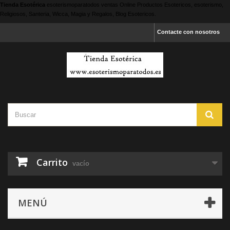
Tienda Esotérica
esoterismoparatodos
ventas Online Productos Esotericos, esoterismo,
Religiosos, Santeria, Wicca, Magia y Regalos, Blog Esotericos.
Contacte con nosotros
Carrito
vacío
MENÚ