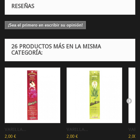
RESEÑAS
¡Sea el primero en escribir su opinión!
26 PRODUCTOS MÁS EN LA MISMA
CATEGORÍA:
VARILLA...
VARILLA...
VARI
2,00 €
2,00 €
2,00 €