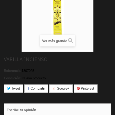
Ver más grande
VARILLA INCIENSO
Referencia
1307025
Condición:
Nuevo producto
Tweet
Compartir
Google+
Pinterest
Escribe tu opinión