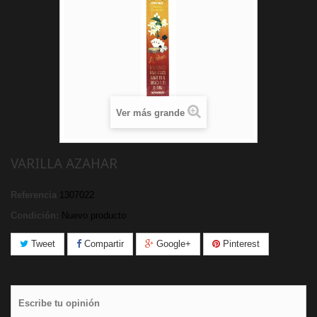
Ver más grande
VARILLA AZAHAR
Referencia
1307022
Condición:
Nuevo producto
Tweet
Compartir
Google+
Pinterest
Escribe tu opinión