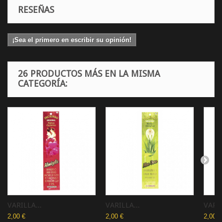
RESEÑAS
¡Sea el primero en escribir su opinión!
26 PRODUCTOS MÁS EN LA MISMA
CATEGORÍA:
VARILLA...
VARILLA...
VARI
2,00 €
2,00 €
2,00 €