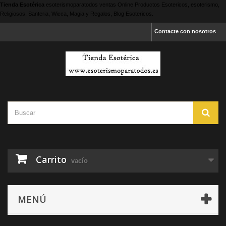
Tienda Esotérica
esoterismoparatodos
ventas Online Productos Esotericos, esoterismo,
Religiosos, Santeria, Wicca, Magia y Regalos, Blog Esotericos.
Contacte con nosotros
Carrito
vacío
MENÚ