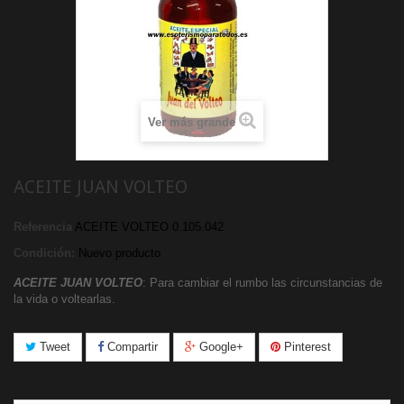
Ver más grande
ACEITE JUAN VOLTEO
Referencia
ACEITE VOLTEO 0.105.042
Condición:
Nuevo producto
ACEITE JUAN VOLTEO
: Para cambiar el rumbo las circunstancias de
la vida o voltearlas.
Tweet
Compartir
Google+
Pinterest