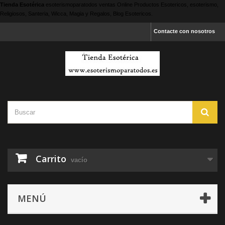
Tienda Esotérica
esoterismoparatodos
ventas Online Productos Esotericos, esoterismo,
Religiosos, Santeria, Wicca, Magia y Regalos, Blog Esotericos.
Contacte con nosotros
Carrito
vacío
MENÚ