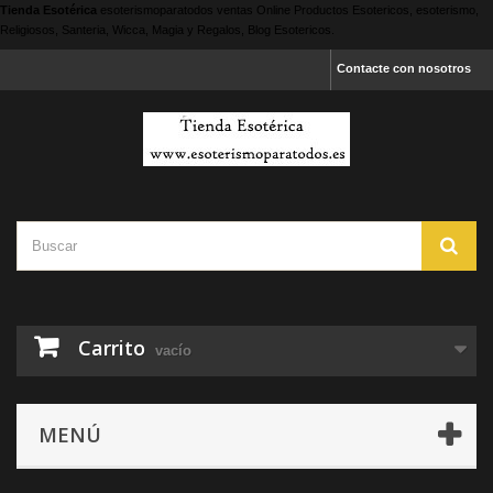
Tienda Esotérica
esoterismoparatodos
ventas Online Productos Esotericos, esoterismo,
Religiosos, Santeria, Wicca, Magia y Regalos, Blog Esotericos.
Contacte con nosotros
Carrito
vacío
MENÚ