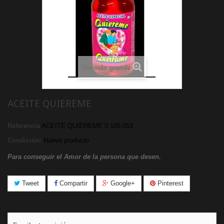
Ver más grande
ACEITE QUIEREME
Referencia
ACEITE QUIEREME 0.105.053
Condición:
Nuevo producto
Para conseguir el Amor de la persona que desen.
Tweet
Compartir
Google+
Pinterest