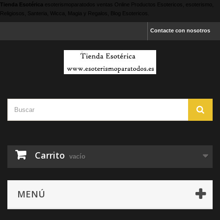
Tienda Esotérica
esoterismoparatodos
ventas Online Productos Esotericos, esoterismo,
Religiosos, Santeria, Wicca, Magia y Regalos, Blog Esotericos.
Contacte con nosotros
Carrito
vacío
MENÚ