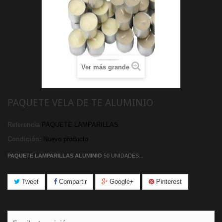
Ver más grande
PAQUETE VELA DE TE ALUMINIO
Referencia
PAQUETE LAMPARILLAS
Condición:
Nuevo producto
PAQUETE LAMPARILLAS ALUMINIO
50 UNIDADES...
Tweet
Compartir
Google+
Pinterest